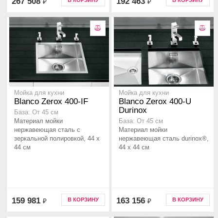
267 508
192 463
В КОРЗИНУ
В КОРЗИНУ
₽
₽
Мойка для кухни
Мойка для кухни
Blanco Zerox 400-IF
Blanco Zerox 400-U
Durinox
База: От 45 см
Материал мойки
База: От 45 см
нержавеющая сталь с
Материал мойки
зеркальной полировкой, 44 x
нержавеющая сталь durinox®,
44 см
44 x 44 см
159 981
163 156
В КОРЗИНУ
В КОРЗИНУ
₽
₽