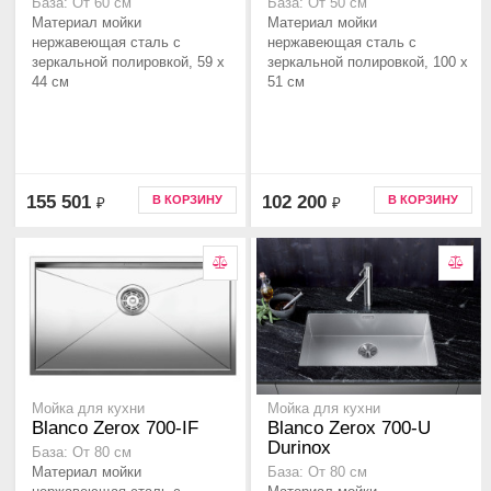
База: От 60 см
База: От 50 см
Материал мойки
Материал мойки
нержавеющая сталь с
нержавеющая сталь с
зеркальной полировкой, 59 x
зеркальной полировкой, 100 x
44 см
51 см
155 501
102 200
В КОРЗИНУ
В КОРЗИНУ
₽
₽
Мойка для кухни
Мойка для кухни
Blanco Zerox 700-IF
Blanco Zerox 700-U
Durinox
База: От 80 см
Материал мойки
База: От 80 см