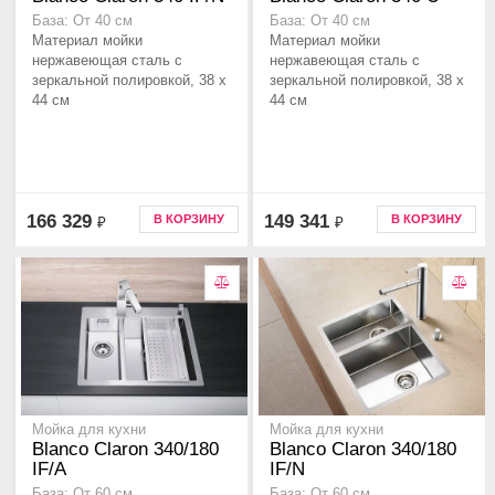
База: От 40 см
База: От 40 см
Материал мойки
Материал мойки
нержавеющая сталь с
нержавеющая сталь с
зеркальной полировкой, 38 x
зеркальной полировкой, 38 x
44 см
44 см
166 329
149 341
В КОРЗИНУ
В КОРЗИНУ
₽
₽
Мойка для кухни
Мойка для кухни
Blanco Claron 340/180
Blanco Claron 340/180
IF/A
IF/N
База: От 60 см
База: От 60 см