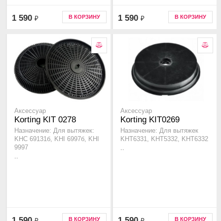
1 590
1 590
В КОРЗИНУ
В КОРЗИНУ
₽
₽
Аксессуар
Аксессуар
Korting KIT 0278
Korting KIT0269
Назначение: Для вытяжек:
Назначение: Для вытяжек
KHC 69131б, KHI 6997б, KHI
KHT6331, KHT5332, KHT6332
9997
..
..
1 590
1 590
В КОРЗИНУ
В КОРЗИНУ
₽
₽