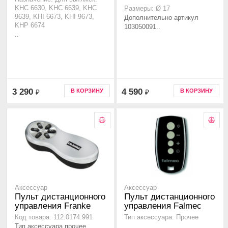
KHC 6630, KHC 6639, KHC
Размеры: Ø 17
9639, KHI 6673, KHI 9673,
Дополнительно артикул
KHP 6674
103050091..
..
3 290
4 590
В КОРЗИНУ
В КОРЗИНУ
₽
₽
Аксессуар
Аксессуар
Пульт дистанционного
Пульт дистанционного
управления Franke
управления Falmec
Код товара: 112.0174.991
Тип аксессуара: Прочее
Тип аксессуара прочее..
..