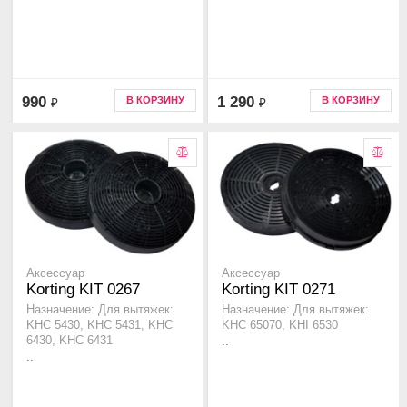
990
1 290
В КОРЗИНУ
В КОРЗИНУ
₽
₽
Аксессуар
Аксессуар
Korting KIT 0267
Korting KIT 0271
Назначение: Для вытяжек:
Назначение: Для вытяжек:
KHC 5430, KHC 5431, KHC
KHC 65070, KHI 6530
6430, KHC 6431
..
..