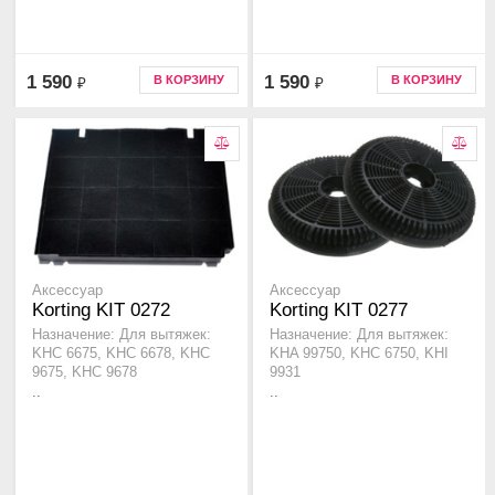
1 590
1 590
В КОРЗИНУ
В КОРЗИНУ
₽
₽
Аксессуар
Аксессуар
Korting KIT 0272
Korting KIT 0277
Назначение: Для вытяжек:
Назначение: Для вытяжек:
KHC 6675, KHC 6678, KHC
KHA 99750, KHC 6750, KHI
9675, KHC 9678
9931
..
..