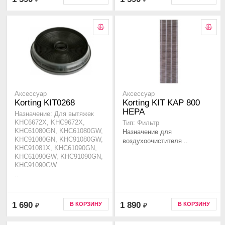
Аксессуар
Аксессуар
Korting KIT0268
Korting KIT KAP 800
HEPA
Назначение: Для вытяжек
KHC6672X, KHC9672X,
Тип: Фильтр
KHC61080GN, KHC61080GW,
Назначение для
KHC91080GN, KHC91080GW,
воздухоочистителя ..
KHC91081X, KHC61090GN,
KHC61090GW, KHC91090GN,
KHC91090GW
..
1 690
1 890
В КОРЗИНУ
В КОРЗИНУ
₽
₽