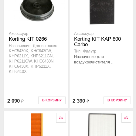
Аксессуар
Аксессуар
Korting KIT 0266
Korting KIT KAP 800
Carbo
Назначение: Для вытяжек
KHC5430X, KHC6430W,
Тип: Фильтр
KHP6211X, KHP6211GN,
Назначение для
KHP6211GW, KHC6430N,
воздухоочистителя ..
KHC6430X, KHP5211X,
KHI6410X
..
2 090
2 390
В КОРЗИНУ
В КОРЗИНУ
₽
₽