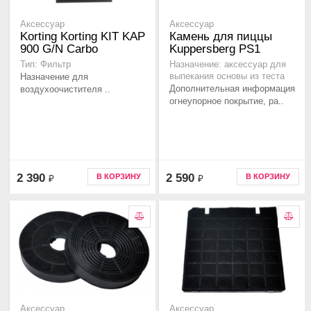
Аксессуар
Аксессуар
Korting Korting KIT KAP
Камень для пиццы
900 G/N Carbo
Kuppersberg PS1
Тип: Фильтр
Назначение: аксессуар для
Назначение для
выпекания основы из теста
Дополнительная информация
воздухоочистителя ..
огнеупорное покрытие, ра..
2 390
2 590
В КОРЗИНУ
В КОРЗИНУ
₽
₽
Аксессуар
Аксессуар