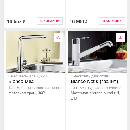
16 557
16 900
В КОРЗИНУ
В КОРЗИНУ
₽
₽
Смеситель для кухни
Смеситель для кухни
Blanco Mila
Blanco Notis (гранит)
Тип: Без выдвижного излива
Тип: Без выдвижного излива
Материал хром, 360°..
Материал silgranit puradur ii,
140°..