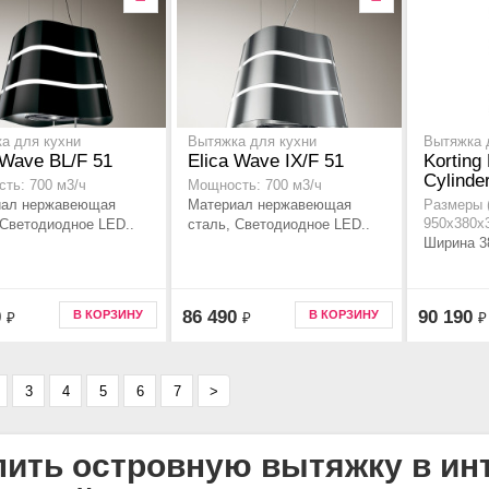
а для кухни
Вытяжка для кухни
Вытяжка 
 Wave BL/F 51
Elica Wave IX/F 51
Korting
Cylinde
ть: 700 м3/ч
Мощность: 700 м3/ч
иал нержавеющая
Материал нержавеющая
Размеры 
 Светодиодное LED..
сталь, Светодиодное LED..
950x380x
Ширина 38
0
86 490
90 190
В КОРЗИНУ
В КОРЗИНУ
₽
₽
₽
3
4
5
6
7
>
пить островную вытяжку в ин