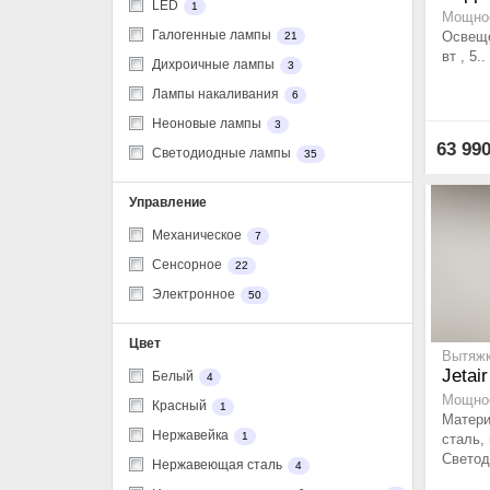
LED
1
Мощнос
Галогенные лампы
Освеще
21
вт , 5..
Дихроичные лампы
3
Лампы накаливания
6
Неоновые лампы
3
63 99
Светодиодные лампы
35
Управление
Механическое
7
Сенсорное
22
Электронное
50
Цвет
Вытяжк
Jetai
Белый
4
Мощнос
Красный
1
Матер
Нержавейка
1
сталь,
Светод
Нержавеющая сталь
4