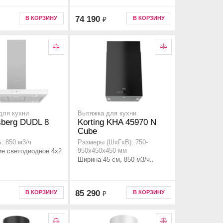
74 190
В КОРЗИНУ
В КОРЗИНУ
₽
для кухни
Вытяжка для кухни
sberg DUDL 8
Korting KHA 45970 N
Cube
: 850 м3/ч
Размеры (ШхГхВ): 750-
е светодиодное 4х2
950x450x450 мм
Ширина 45 см, 850 м3/ч..
85 290
В КОРЗИНУ
В КОРЗИНУ
₽