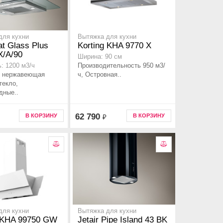
для кухни
Вытяжка для кухни
at Glass Plus
Korting KHA 9770 X
X/A/90
Ширина: 90 см
Производительность 950 м3/
: 1200 м3/ч
 нержавеющая
ч, Островная..
текло,
дные..
62 790
В КОРЗИНУ
В КОРЗИНУ
₽
для кухни
Вытяжка для кухни
g KHA 99750 GW
Jetair Pipe Island 43 BK