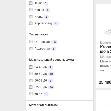
Jetair
6
Korting
8
Krona
1
Kuppersberg
11
Тип вытяжки
Островная
86
Вытяжк
Krona
Подвесная
8
isola
Мощнос
Максимальный уровень шума
Матер
сталь 
34-48 Дб
7
ла..
50-52 Дб
10
56-58 Дб
8
25 49
62-66 Дб
36
68 Дб
1
Материал вытяжки