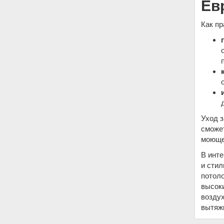
Ев
Как п
Уход 
сможет
моющег
В инт
и сти
потол
высоки
воздух
вытяж