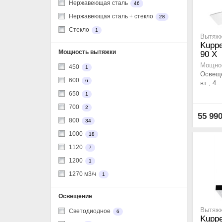
Нержавеющая сталь
46
Нержавеющая сталь + стекло
28
Стекло
1
Вытяжк
Kupp
Мощность вытяжки
90 X
Мощнос
450
1
Освеще
600
6
вт , 4..
650
1
700
2
55 99
800
34
1000
18
1120
7
1200
1
1270 м3/ч
1
Освещение
Вытяжк
Cветодиодное
6
Kupp