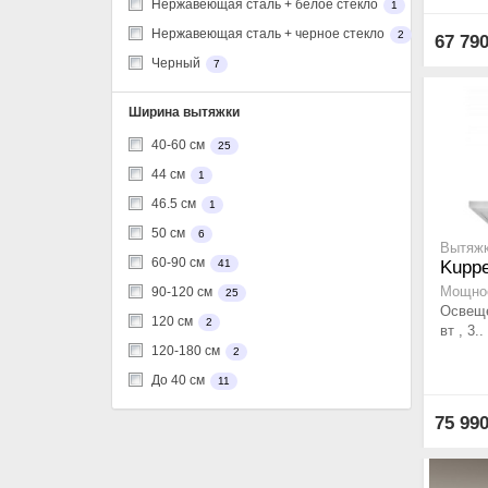
Нержавеющая сталь + белое стекло
1
Нержавеющая сталь + черное стекло
2
67 79
Черный
7
Ширина вытяжки
40-60 см
25
44 см
1
46.5 см
1
50 см
6
Вытяжк
60-90 см
Kuppe
41
Мощнос
90-120 см
25
Освеще
120 см
2
вт , 3..
120-180 см
2
До 40 см
11
75 99