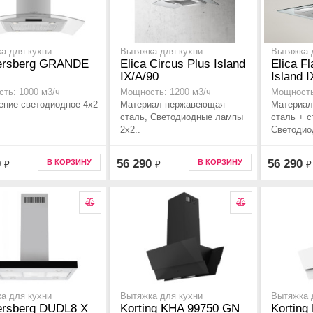
а для кухни
Вытяжка для кухни
Вытяжка 
ersberg GRANDE
Elica Circus Plus Island
Elica Fl
IX/A/90
Island I
ть: 1000 м3/ч
Мощность: 1200 м3/ч
Мощность
ние светодиодное 4х2
Материал нержавеющая
Материал
сталь, Светодиодные лампы
сталь + с
2x2..
Светодио
0
56 290
56 290
В КОРЗИНУ
В КОРЗИНУ
₽
₽
₽
а для кухни
Вытяжка для кухни
Вытяжка 
ersberg DUDL8 X
Korting KHA 99750 GN
Kortin