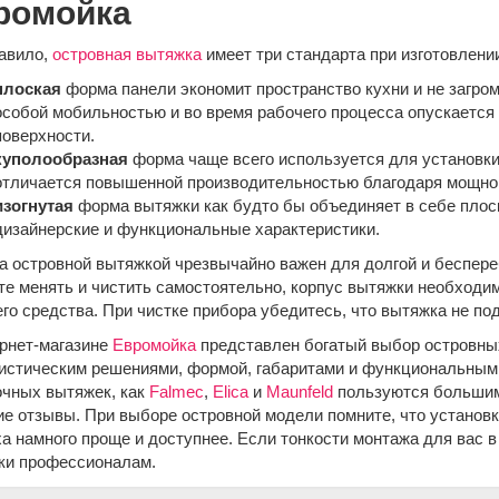
ромойка
равило,
островная вытяжка
имеет три стандарта при изготовлени
плоская
форма панели экономит пространство кухни и не загр
особой мобильностью и во время рабочего процесса опускается
поверхности.
куполообразная
форма чаще всего используется для установк
отличается повышенной производительностью благодаря мощно
изогнутая
форма вытяжки как будто бы объединяет в себе плос
дизайнерские и функциональные характеристики.
за островной вытяжкой чрезвычайно важен для долгой и беспе
е менять и чистить самостоятельно, корпус вытяжки необходим
о средства. При чистке прибора убедитесь, что вытяжка не по
ернет-магазине
Евромойка
представлен богатый выбор островны
листическим решениями, формой, габаритами и функциональными
очных вытяжек, как
Falmec
,
Elica
и
Maunfeld
пользуются большим
е отзывы. При выборе островной модели помните, что установ
а намного проще и доступнее. Если тонкости монтажа для вас в
ки профессионалам.