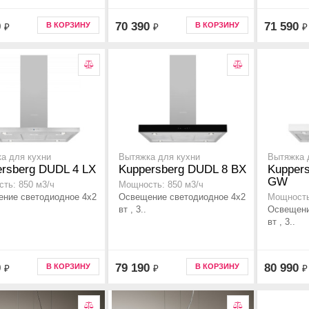
0
70 390
71 590
В КОРЗИНУ
В КОРЗИНУ
₽
₽
₽
а для кухни
Вытяжка для кухни
Вытяжка 
rsberg DUDL 4 LX
Kuppersberg DUDL 8 BX
Kupper
GW
ть: 850 м3/ч
Мощность: 850 м3/ч
ние светодиодное 4х2
Освещение светодиодное 4х2
Мощность
вт , 3..
Освещени
вт , 3..
0
79 190
80 990
В КОРЗИНУ
В КОРЗИНУ
₽
₽
₽