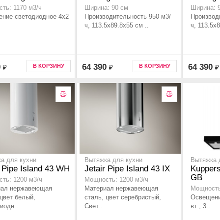
ть: 1170 м3/ч
Ширина: 90 см
Ширина: 
ние светодиодное 4х2
Производительность 950 м3/
Производ
ч, 113.5x89.8x55 см ..
ч, 113.5x8
0
64 390
64 390
В КОРЗИНУ
В КОРЗИНУ
₽
₽
₽
а для кухни
Вытяжка для кухни
Вытяжка 
r Pipe Island 43 WH
Jetair Pipe Island 43 IX
Kupper
GB
ть: 1200 м3/ч
Мощность: 1200 м3/ч
иал нержавеющая
Материал нержавеющая
Мощность
 цвет белый,
сталь, цвет серебристый,
Освещени
иодн..
Свет..
вт , 3..