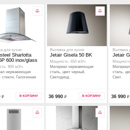
а для кухни
Вытяжка для кухни
Вытяжка 
steel Sharlotta
Jetair Gisela 50 BK
Jetair G
 5P 600 inox/glass
Мощность: 650 м3/ч
Мощность
Материал нержавеющая
Материал
ть: 800 м3/ч
иал нержавеющая
сталь, цвет черный,
сталь, цв
+ стекло, Галогенная
Светодиод..
Свет..
0
36 990
36 990
В КОРЗИНУ
В КОРЗИНУ
₽
₽
₽