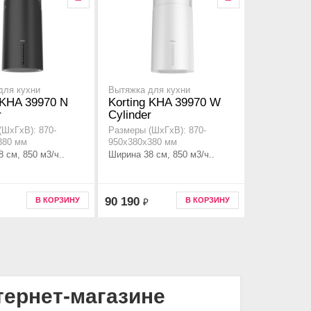
для кухни
Вытяжка для кухни
 KHA 39970 N
Korting KHA 39970 W
r
Cylinder
(ШхГхВ): 870-
Размеры (ШхГхВ): 870-
380 мм
950x380x380 мм
 см, 850 м3/ч..
Ширина 38 см, 850 м3/ч..
90 190
В КОРЗИНУ
В КОРЗИНУ
₽
тернет-магазине