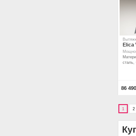
Вытяжк
Elica
Мощнос
Матер
сталь,
86 49
1
2
Ку