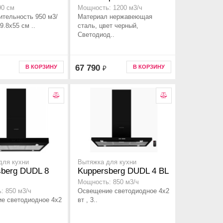
90 см
Мощность: 1200 м3/ч
ительность 950 м3/
Материал нержавеющая
9.8x55 см ..
сталь, цвет черный,
Светодиод..
67 790
В КОРЗИНУ
В КОРЗИНУ
₽
для кухни
Вытяжка для кухни
sberg DUDL 8
Kuppersberg DUDL 4 BL
Мощность: 850 м3/ч
Освещение светодиодное 4х2
: 850 м3/ч
е светодиодное 4х2
вт , 3..