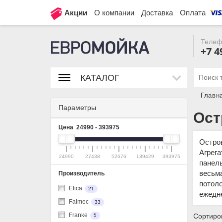
Акции
О компании
Доставка
Оплата
Телеф
+7 4
КАТАЛОГ
Главн
Параметры
Ост
Цена
24990
-
393975
Остро
Агрега
24990
27438
52676
139429
393975
панель
весьма
Производитель
потоло
Elica
21
ежедн
Falmec
33
Franke
Сортиров
5