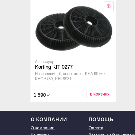
Аксессуар
Korting KIT 0277
Назначение: Для вытяжек: KHA 99750,
KHC 6750, KHI 9931
1 590
В КОРЗИНУ
₽
О КОМПАНИИ
ПОМОЩЬ
О компании
Оплата