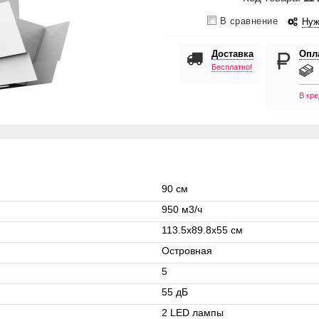
В сравнение
Нуж
Доставка
Опл
Бесплатно!
В кре
90 см
950 м3/ч
113.5x89.8x55 см
Островная
5
55 дБ
2 LED лампы