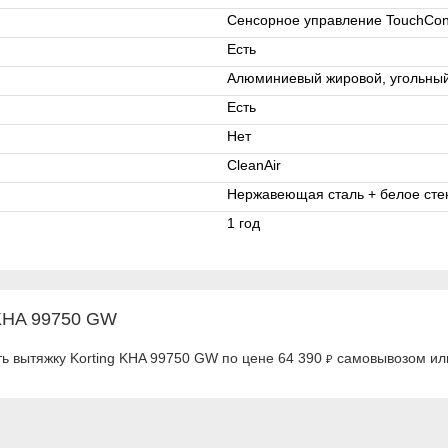
Сенсорное управление TouchCont
Есть
Алюминиевый жировой, угольный
Есть
Нет
CleanAir
Нержавеющая сталь + белое сте
1 год
 KHA 99750 GW
ь вытяжку Korting KHA 99750 GW по цене 64 390
самовывозом или
₽