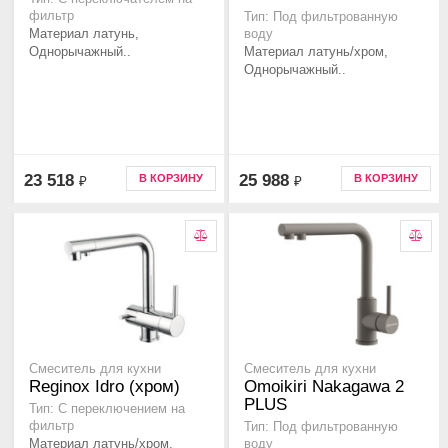
фильтр
Тип: Под фильтрованную
Материал латунь,
воду
Однорычажный..
Материал латунь/хром,
Однорычажный..
23 518
25 988
В КОРЗИНУ
В КОРЗИНУ
₽
₽
Смеситель для кухни
Смеситель для кухни
Reginox Idro (хром)
Omoikiri Nakagawa 2
PLUS
Тип: C переключением на
фильтр
Тип: Под фильтрованную
Материал латунь/хром,
воду