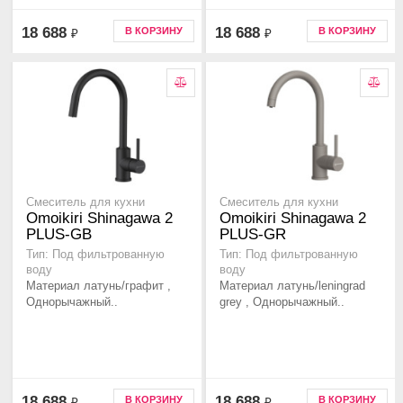
18 688
18 688
В КОРЗИНУ
В КОРЗИНУ
₽
₽
Смеситель для кухни
Смеситель для кухни
Omoikiri Shinagawa 2
Omoikiri Shinagawa 2
PLUS-GB
PLUS-GR
Тип: Под фильтрованную
Тип: Под фильтрованную
воду
воду
Материал латунь/графит ,
Материал латунь/leningrad
Однорычажный..
grey , Однорычажный..
18 688
18 688
В КОРЗИНУ
В КОРЗИНУ
₽
₽