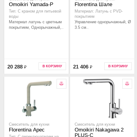
Omoikiri Yamada-P
Florentina Шале
Тип: С краном для питьевой
Материал: Латунь с PVD-
воды
покрытием
Материал латунь с цветным
Управление однорычажный, Ø
покрытием, Однорычажный,..
3.5 см..
20 288
21 406
В КОРЗИНУ
В КОРЗИНУ
₽
₽
Смеситель для кухни
Смеситель для кухни
Florentina Арес
Omoikiri Nakagawa 2
PLUS-C
Тип: C переключателем на