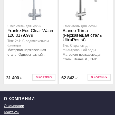
Смеситель для кухни
Смеситель для кухни
Franke Eos Clear Water
Blanco Trima
120.0179.979
(нержавещая сталь
UltraResist)
Тип: 2в1: С подключением
фильтра
Тип: С краном для
Материал нержавеющая
фильтрованной воды
сталь, Однорычажный..
Материал нержавеющая
сталь ultraresist , 360°..
31 490
62 842
В КОРЗИНУ
В КОРЗИНУ
₽
₽
О КОМПАНИИ
О компании
Контакты