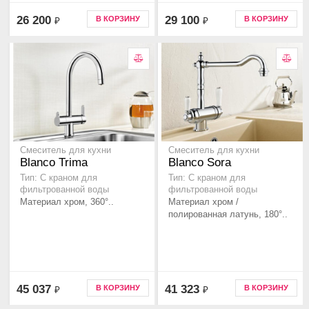
26 200
29 100
В КОРЗИНУ
В КОРЗИНУ
₽
₽
Смеситель для кухни
Смеситель для кухни
Blanco Trima
Blanco Sora
Тип: С краном для
Тип: С краном для
фильтрованной воды
фильтрованной воды
Материал хром, 360°..
Материал хром /
полированная латунь, 180°..
45 037
41 323
В КОРЗИНУ
В КОРЗИНУ
₽
₽