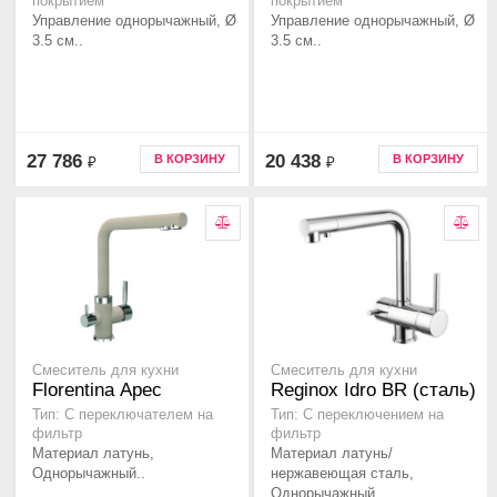
покрытием
покрытием
Управление однорычажный, Ø
Управление однорычажный, Ø
3.5 см..
3.5 см..
27 786
20 438
В КОРЗИНУ
В КОРЗИНУ
₽
₽
Смеситель для кухни
Смеситель для кухни
Florentina Арес
Reginox Idro BR (сталь)
Тип: C переключателем на
Тип: C переключением на
фильтр
фильтр
Материал латунь,
Материал латунь/
Однорычажный..
нержавеющая сталь,
Однорычажный..