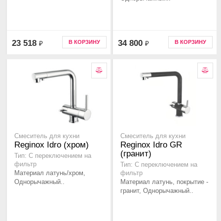
23 518
34 800
В КОРЗИНУ
В КОРЗИНУ
₽
₽
Смеситель для кухни
Смеситель для кухни
Reginox Idro (хром)
Reginox Idro GR
(гранит)
Тип: C переключением на
фильтр
Тип: C переключением на
Материал латунь/хром,
фильтр
Однорычажный..
Материал латунь, покрытие -
гранит, Однорычажный..