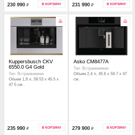
230 990
231 990
В КОРЗИНУ
В КОРЗИНУ
₽
₽
Kuppersbusch CKV
Asko CM8477A
6550.0 G4 Gold
Тип: Встраиваемая
Объем 2,4 л, 45.6 x 59.7 x 47
Тип: Встраиваемая
Объем 1,8 л, 59.53 x 45.5 x
см..
47.5 см..
235 990
279 900
В КОРЗИНУ
В КОРЗИНУ
₽
₽