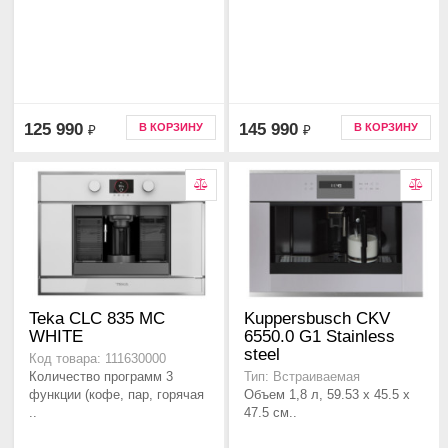
125 990
145 990
В КОРЗИНУ
В КОРЗИНУ
₽
₽
Teka CLC 835 MC
Kuppersbusch CKV
WHITE
6550.0 G1 Stainless
steel
Код товара: 111630000
Количество программ 3
Тип: Встраиваемая
функции (кофе, пар, горячая
Объем 1,8 л, 59.53 x 45.5 x
..
47.5 см..