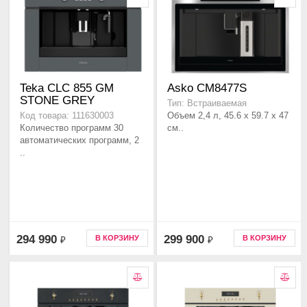
Teka CLC 855 GM
Asko CM8477S
STONE GREY
Тип: Встраиваемая
Объем 2,4 л, 45.6 x 59.7 x 47
Код товара: 111630003
Количество программ 30
см..
автоматических программ, 2
..
294 990
299 900
В КОРЗИНУ
В КОРЗИНУ
₽
₽