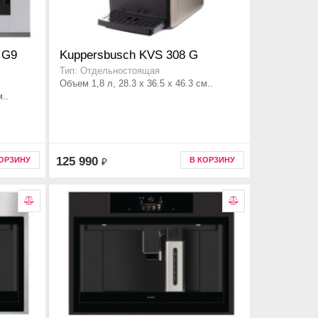
 G9
Kuppersbusch KVS 308 G
Тип: Отдельностоящая
Объем 1,8 л, 28.3 x 36.5 x 46.3 см..
..
125 990
КОРЗИНУ
В КОРЗИНУ
₽