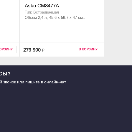
Asko CM8477A
Тип: Встраиваемая
.
Объем 2,4 л, 45.6 x 59.7 x 47 см..
279 900
КОРЗИНУ
В КОРЗИНУ
₽
ОСЫ?
й звонок
или пишите в
онлайн-чат
.