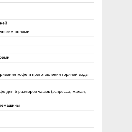
вней
ическим полями
орами
ривания кофе и приготовления горячей воды
е для 5 размеров чашек (эспрессо, малая,
кофемашины