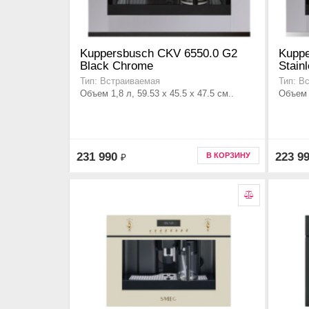
Kuppersbusch CKV 6550.0 G2
Kuppe
Black Chrome
Stainl
Тип: Встраиваемая
Тип: В
Объем 1,8 л, 59.53 x 45.5 x 47.5 см..
Объем 1
231 990
223 9
В КОРЗИНУ
₽