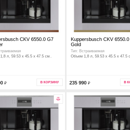
rsbusch CKV 6550.0 G7
Kuppersbusch CKV 6550.0
er
Gold
страиваемая
Тип: Встраиваемая
,8 л, 59.53 x 45.5 x 47.5 см..
Объем 1,8 л, 59.53 x 45.5 x 47.5 
90
235 990
В КОРЗИНУ
В 
₽
₽