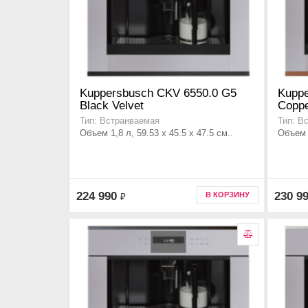
Kuppersbusch CKV 6550.0 G5
Kuppe
Black Velvet
Copp
Тип: Встраиваемая
Тип: В
Объем 1,8 л, 59.53 x 45.5 x 47.5 см..
Объем 1
224 990
230 9
В КОРЗИНУ
₽