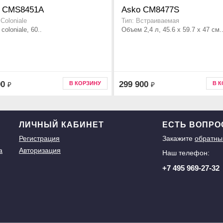
 CMS8451A
Asko CM8477S
Coloniale
Тип: Встраиваемая
coloniale, 60..
Объем 2,4 л, 45.6 x 59.7 x 47 см.
90
299 900
В КОРЗИНУ
В 
₽
₽
ЛИЧНЫЙ КАБИНЕТ
ЕСТЬ ВОПР
Регистрация
Закажите
обратны
а
Авторизация
Наш телефон:
+7 495 969-27-32