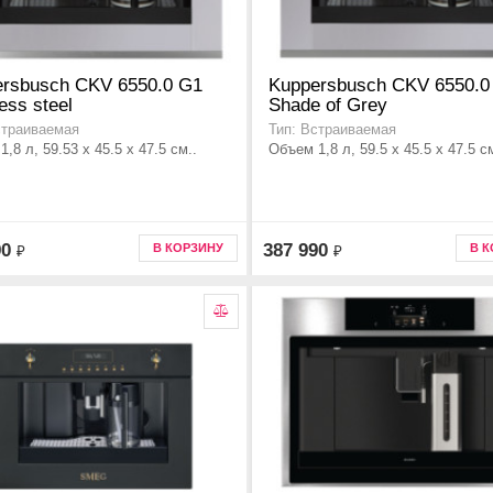
rsbusch CKV 6550.0 G1
Kuppersbusch CKV 6550.0
ess steel
Shade of Grey
страиваемая
Тип: Встраиваемая
,8 л, 59.53 x 45.5 x 47.5 см..
Объем 1,8 л, 59.5 x 45.5 x 47.5 см
90
387 990
В КОРЗИНУ
В 
₽
₽