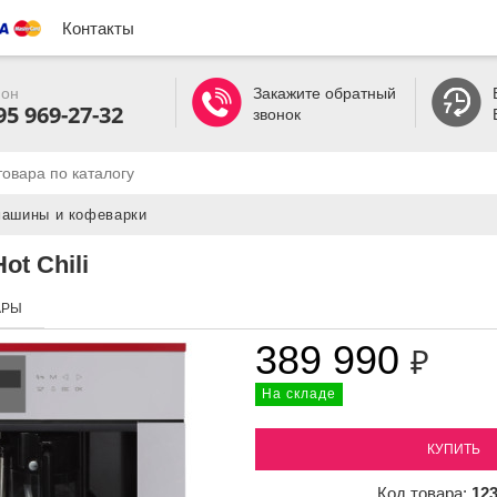
Контакты
он
Закажите обратный
95 969-27-32
звонок
ашины и кофеварки
ot Chili
АРЫ
389 990
₽
На складе
КУПИТЬ
Код товара:
12