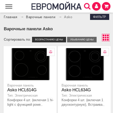
ФИЛЬТР
Главная
Варочные панели
Asko
Варочные панели Asko
Сортировать по:
ВОЗРАСТАНИЮ ЦЕНЫ
УБЫВАНИЮ ЦЕНЫ
Варочная панель
Варочная панель
Asko HCL614G
Asko HCL634G
Тип: Электрическая
Тип: Электрическая
Конфорки 4 шт. (включая 1 hi-
Конфорки 4 шт. (включая 1
light с функцией powe..
двухконтурную), Встраива..