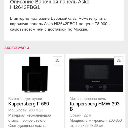
Описание Варочная панель Asko
HI2642FBG1
В интернет-магазине Евромойка вы можете купить
варочную панель Asko HI2642FBG1 по цене 78 900
₽
самовывозом или с доставкой по Москве.
АКСЕССУАРЫ
Вытяжка для кухни
Микроволновая печь
Kuppersberg F 660
Kuppersberg HMW 393
B
Мощность: 900 м3/ч
Материал нержавеющая
Объем: 22 л
сталь, черное стекло,
Мощность микроволн 200-850
Светодиодные лампы
вт, 59.5x33,4x39 см