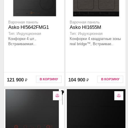
Варочная панель
Варочная панель
Asko HI5642FMG1
Asko HI1655M
Тип: Индукционная
Тип: Индукционная
Конфорки 4 шт.,
Конфорки 4 квадратные зоны
Встраиваемая..
real bridge™, Встраивае..
121 900
104 900
В КОРЗИНУ
В КОРЗИНУ
₽
₽