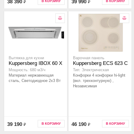
38 390
39 990
В КОРЗИНУ
В КОРЗИНУ
₽
₽
Вытяжка для кухни
Варочная панель
Kuppersberg IBOX 60 X
Kuppersberg ECS 623 C
Мощность: 680 м3/ч
Тип: Электрическая
Материал нержавеющая
Конфорки 4 конфорки hi-light
сталь, Светодиодное 2х3 Вт
(вкл. трехконтурную) ,
Независимая
39 190
46 190
В КОРЗИНУ
В КОРЗИНУ
₽
₽