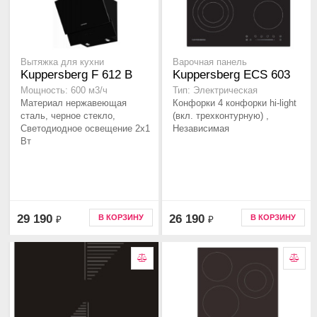
Вытяжка для кухни
Варочная панель
Kuppersberg F 612 B
Kuppersberg ECS 603
Мощность: 600 м3/ч
Тип: Электрическая
Материал нержавеющая
Конфорки 4 конфорки hi-light
сталь, черное стекло,
(вкл. трехконтурную) ,
Светодиодное освещение 2x1
Независимая
Вт
29 190
26 190
В КОРЗИНУ
В КОРЗИНУ
₽
₽