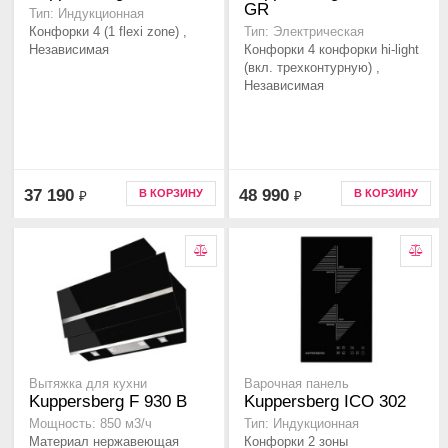
GR
Тип: Индукционная
Конфорки 4 (1 flexi zone) ,
Тип: Электрическая
Независимая
Конфорки 4 конфорки hi-light
(вкл. трехконтурную) ,
Независимая
37 190
48 990
В КОРЗИНУ
В КОРЗИНУ
₽
₽
Вытяжка для кухни
Варочная панель
Kuppersberg F 930 B
Kuppersberg ICO 302
Мощность: 850 м3/ч
Тип: Индукционная
Материал нержавеющая
Конфорки 2 зоны