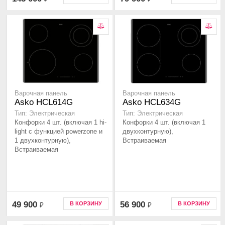
Варочная панель
Варочная панель
Asko HCL614G
Asko HCL634G
Тип: Электрическая
Тип: Электрическая
Конфорки 4 шт. (включая 1 hi-
Конфорки 4 шт. (включая 1
light с функцией powerzone и
двухконтурную),
1 двухконтурную),
Встраиваемая
Встраиваемая
49 900
56 900
В КОРЗИНУ
В КОРЗИНУ
₽
₽