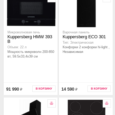
Микроволновая печь
Варочная панель
Kuppersberg HMW 393
Kuppersberg ECO 301
B
Тип: Электрическая
Конфорки 2 конфорки hi-light ,
Объем: 22 л
Мощность микроволн 200-850
Независимая
вт, 59.5x33,4x39 см
91 990
14 590
В КОРЗИНУ
В КОРЗИНУ
₽
₽