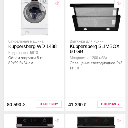
Стиральная машина
Вытяжка для кухни
Kuppersberg WD 1488
Kuppersberg SLIMBOX
60 GB
Код товара: 5913
Объём загрузки 8 кг,
Мощность: 1200 м3/ч
82х59.6х54 см
Освещение светодиодное 2х3
вт , 4
80 590
41 390
В КОРЗИНУ
В КОРЗИНУ
₽
₽