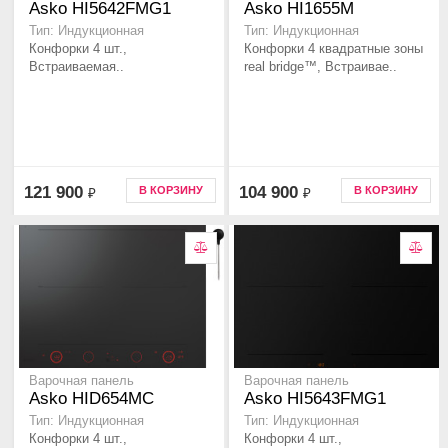
Asko HI5642FMG1
Asko HI1655M
Тип: Индукционная
Тип: Индукционная
Конфорки 4 шт.,
Конфорки 4 квадратные зоны
Встраиваемая..
real bridge™, Встраивае..
121 900
104 900
В КОРЗИНУ
В КОРЗИНУ
₽
₽
Варочная панель
Варочная панель
Asko HID654MC
Asko HI5643FMG1
Тип: Индукционная
Тип: Индукционная
Конфорки 4 шт.,
Конфорки 4 шт.,