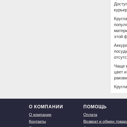
Досту
курьер
Кругла
попул
матери
этой 
Аккура
посуды
отсутс
Чаще в
цвет и
раков
Кругла
О КОМПАНИИ
ПОМОЩЬ
О компании
Оплата
Контакты
Возврат и обмен товар