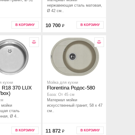
нержавеющая сталь матовая,
Ø 42 см..
10 700
В КОРЗИНУ
В КОРЗИНУ
₽
я кухни
Мойка для кухни
x R18 370 LUX
Florentina Родос-580
/box)
База: От 45 см
Материал мойки
см
 мойки
искусственный гранит, 58 x 47
щая сталь
см..
ная, Ø 4..
11 872
В КОРЗИНУ
В КОРЗИНУ
₽