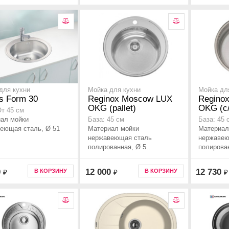
для кухни
Мойка для кухни
Мойка дл
s Form 30
Reginox Moscow LUX
Regino
OKG (pallet)
OKG (c
От 45 см
ал мойки
База: 45 см
База: 45 
еющая сталь, Ø 51
Материал мойки
Материал
нержавеющая сталь
нержавею
полированная, Ø 5..
полирован
0
12 000
12 730
В КОРЗИНУ
В КОРЗИНУ
₽
₽
₽