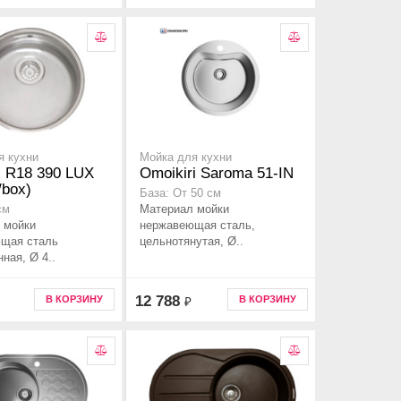
я кухни
Мойка для кухни
x R18 390 LUX
Omoikiri Saroma 51-IN
/box)
База: От 50 см
Материал мойки
см
 мойки
нержавеющая сталь,
щая сталь
цельнотянутая, Ø..
ная, Ø 4..
12 788
В КОРЗИНУ
В КОРЗИНУ
₽