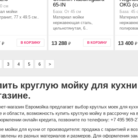
65-IN
OKG (c
50 см
ал мойки
База: От 45 см
База: 45 
ранит, 77 x 49.5 см..
Материал мойки
Материал
нержавеющая сталь,
нержавею
цельнотянутая, 6..
полирован
7
13 288
13 400
В КОРЗИНУ
В КОРЗИНУ
₽
₽
₽
3
4
5
6
>
пить круглую мойку для кухни 
газине.
ет-магазин Евромойка предлагает выбор круглых моек для кухни
 и области, возможность купить круглую мойку в рассрочку на 
ормлении онлайн кредита, позвоните по телефону: +7 495 969-2
е мойки для кухни от производителя: продажа с гарантией и в
авлены из разных материалов и размеров. Для оформления зака