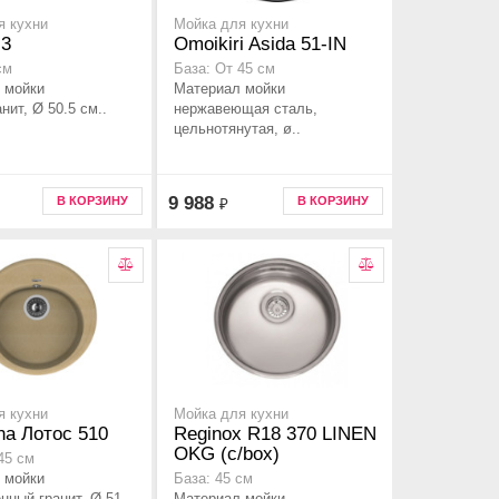
я кухни
Мойка для кухни
.3
Omoikiri Asida 51-IN
см
База: От 45 см
 мойки
Материал мойки
нит, Ø 50.5 см..
нержавеющая сталь,
цельнотянутая, ø..
9 988
В КОРЗИНУ
В КОРЗИНУ
₽
я кухни
Мойка для кухни
ina Лотос 510
Reginox R18 370 LINEN
OKG (c/box)
45 см
 мойки
База: 45 см
нный гранит, Ø 51
Материал мойки