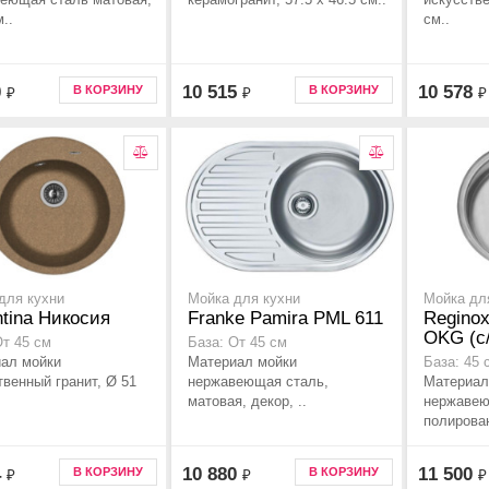
..
см..
0
10 515
10 578
В КОРЗИНУ
В КОРЗИНУ
₽
₽
₽
для кухни
Мойка для кухни
Мойка дл
ntina Никосия
Franke Pamira PML 611
Regino
OKG (c
От 45 см
База: От 45 см
ал мойки
Материал мойки
База: 45 
твенный гранит, Ø 51
нержавеющая сталь,
Материал
матовая, декор, ..
нержавею
полирован
4
10 880
11 500
В КОРЗИНУ
В КОРЗИНУ
₽
₽
₽