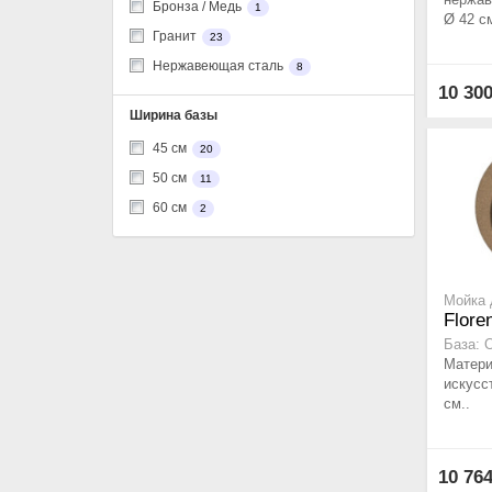
Бронза / Медь
1
Ø 42 см
Гранит
23
Нержавеющая сталь
8
10 30
Ширина базы
45 см
20
50 см
11
60 см
2
Мойка 
Flore
База: 
Матери
искусс
см..
10 76