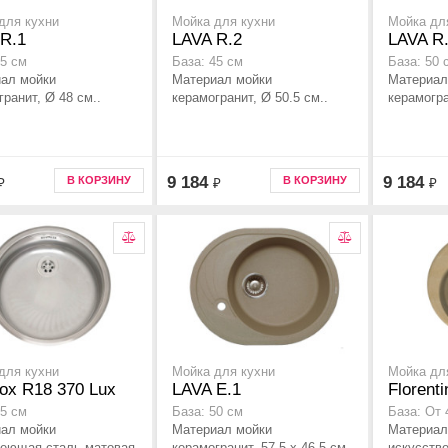
для кухни
Мойка для кухни
Мойка дл
R.1
LAVA R.2
LAVA R
45 см
База: 45 см
База: 50 
ал мойки
Материал мойки
Материал
гранит, Ø 48 см..
керамогранит, Ø 50.5 см..
керамогра
9 184
9 184
В КОРЗИНУ
В КОРЗИНУ
₽
₽
₽
для кухни
Мойка для кухни
Мойка дл
ox R18 370 Lux
LAVA E.1
Florent
45 см
База: 50 см
База: От 
ал мойки
Материал мойки
Материал
еющая сталь матовая,
керамогранит, 57.5 x 46.5 см..
искусстве