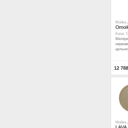
Мойка 
Omoik
База: 
Матери
нержав
цельно
12 78
Мойка 
LAVA 