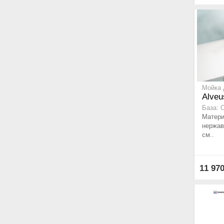
Мойка 
Alveu
База: 
Матери
нержав
см..
11 97