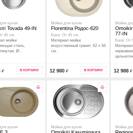
для кухни
Мойка для кухни
Мойка дл
iri Tovada 49-IN
Florentina Родос-620
Omoikir
77-IN
От 45 см
База: От 45 см
ал мойки
Материал мойки
База: От 
еющая сталь,
искусственный гранит, 62 x 50
Материал
тянутая, Ø..
см..
нержавею
цельнотян
8
12 980
12 988
В КОРЗИНУ
В КОРЗИНУ
₽
₽
₽
для кухни
Мойка для кухни
Мойка дл
E.3
Omoikiri Kasumigaura
Reginox