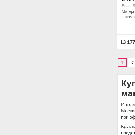
База: 
Матери
керамог
13 17
1
2
Ку
ма
Интерн
Москве
при оф
Круглы
предст