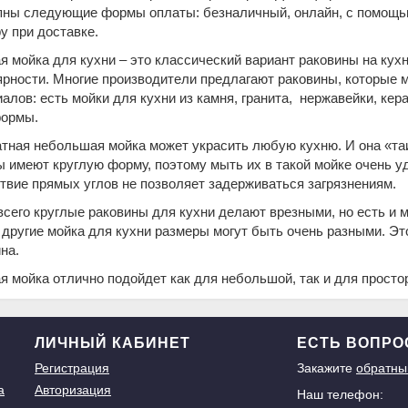
пны следующие формы оплаты: безналичный, онлайн, с помощью
у при доставке.
я мойка для кухни – это классический вариант раковины на кухн
ярности. Многие производители предлагают раковины, которые 
алов: есть мойки для кухни из камня, гранита, нержавейки, ке
формы.
тная небольшая мойка может украсить любую кухню. И она «та
 имеют круглую форму, поэтому мыть их в такой мойке очень уд
твие прямых углов не позволяет задерживаться загрязнениям.
сего круглые раковины для кухни делают врезными, но есть и 
 другие мойка для кухни размеры могут быть очень разными. Эт
ина.
я мойка отлично подойдет как для небольшой, так и для просто
ЛИЧНЫЙ КАБИНЕТ
ЕСТЬ ВОПР
Регистрация
Закажите
обратны
а
Авторизация
Наш телефон: