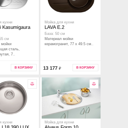
я кухни
Мойка для кухни
i Kasumigaura
LAVA E.2
База: 50 см
Материал мойки
55 см
 мойки
керамогранит, 77 x 49.5 см..
щая сталь,
утая, 7..
13 177
В КОРЗИНУ
В КОРЗИНУ
₽
я кухни
Мойка для кухни
 L18 390 LUX
Alveus Form 10