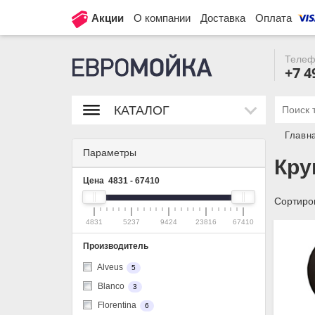
Акции
О компании
Доставка
Оплата
Телеф
+7 4
КАТАЛОГ
Главн
Параметры
Кру
Цена
4831
-
67410
Сортиров
4831
5237
9424
23816
67410
Производитель
Alveus
5
Blanco
3
Florentina
6