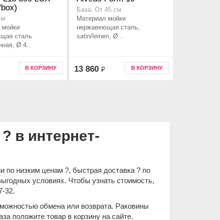
/box)
База: От 45 см
Материал мойки
см
 мойки
нержавеющая сталь,
щая сталь
satin/leinen, Ø ..
ная, Ø 4..
13 860
В КОРЗИНУ
В КОРЗИНУ
₽
? в интернет-
 по низким ценам ?, быстрая доставка ? по
выгодных условиях. Чтобы узнать стоимость,
7-32.
озможностью обмена или возврата. Раковины
за положите товар в корзину на сайте.