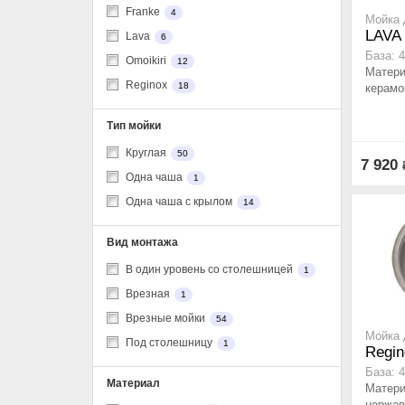
Franke
4
Мойка 
LAVA 
Lava
6
База: 
Omoikiri
12
Матери
Reginox
18
керамо
Тип мойки
Круглая
50
7 920
Одна чаша
1
Одна чаша с крылом
14
Вид монтажа
В один уровень со столешницей
1
Врезная
1
Врезные мойки
54
Мойка 
Под столешницу
1
Regin
База: 
Материал
Матери
нержав