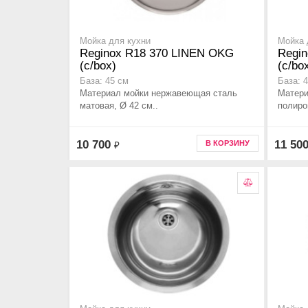
Мойка для кухни
Мойка 
Reginox R18 370 LINEN OKG
Regi
(c/box)
(c/bo
База: 45 см
База: 
Материал мойки нержавеющая сталь
Матери
матовая, Ø 42 см..
полиро
10 700
11 50
В КОРЗИНУ
₽