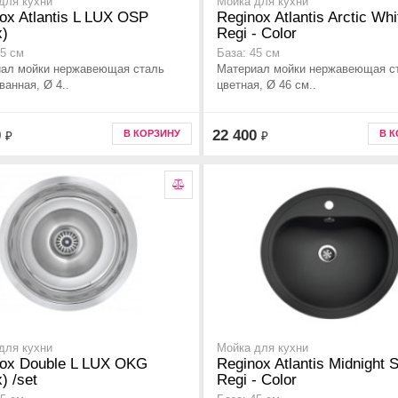
для кухни
Мойка для кухни
ox Atlantis L LUX OSP
Reginox Atlantis Arctic Whi
x)
Regi - Color
45 см
База: 45 см
ал мойки нержавеющая сталь
Материал мойки нержавеющая с
ванная, Ø 4..
цветная, Ø 46 см..
0
22 400
В КОРЗИНУ
В 
₽
₽
для кухни
Мойка для кухни
ox Double L LUX OKG
Reginox Atlantis Midnight 
) /set
Regi - Color