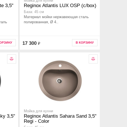
Мойка для кухни
te 3,5"
Reginox Atlantis LUX OSP (c/box)
База: 45 см
Материал мойки нержавеющая сталь
таль
полированная, Ø 4..
17 300
КОРЗИНУ
В КОРЗИНУ
₽
Мойка для кухни
Sky 3,5"
Reginox Atlantis Sahara Sand 3,5"
Regi - Color