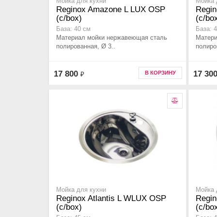
Мойка для кухни
Мойка 
Reginox Amazone L LUX OSP
Regin
(c/box)
(c/bo
База: 40 см
База: 
Материал мойки нержавеющая сталь
Матери
полированная, Ø 3..
полиро
17 800
17 30
В КОРЗИНУ
₽
Мойка для кухни
Мойка 
Reginox Atlantis L WLUX OSP
Regin
(c/box)
(c/box