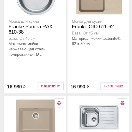
Мойка для кухни
Мойка для кухни
Franke Pamira RAX
Franke OID 611-62
610-38
База: От 45 см
Материал мойки tectonite®,
База: От 45 см
Материал мойки
62 x 50 см..
нержавеющая сталь,
полированная, Ø ..
16 980
16 990
В КОРЗИНУ
В КОРЗИНУ
₽
₽