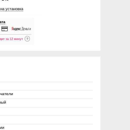
на установка
ата
дит за 12 минут
?
чатели
ный
ами