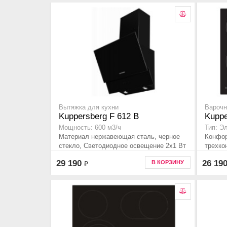
Вытяжка для кухни
Варочн
Kuppersberg F 612 B
Kuppe
Мощность: 600 м3/ч
Тип: Э
Материал нержавеющая сталь, черное
Конфорк
стекло, Светодиодное освещение 2x1 Вт
трехко
29 190
26 19
В КОРЗИНУ
₽