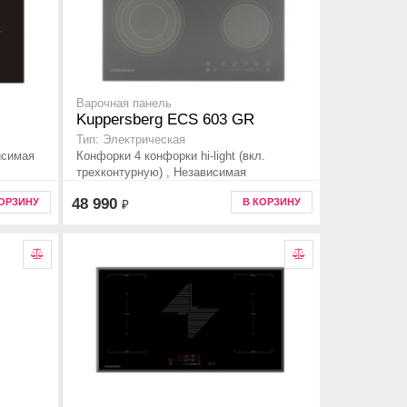
Варочная панель
Kuppersberg ECS 603 GR
Тип: Электрическая
висимая
Конфорки 4 конфорки hi-light (вкл.
трехконтурную) , Независимая
48 990
КОРЗИНУ
В КОРЗИНУ
₽