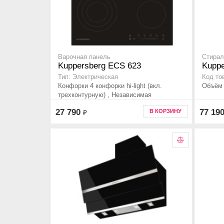
Варочная панель
Стирал
Kuppersberg ECS 623
Kuppe
Тип: Электрическая
Код то
Конфорки 4 конфорки hi-light (вкл.
Объём з
трехконтурную) , Независимая
27 790
77 19
В КОРЗИНУ
₽