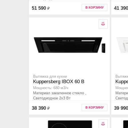
51 590
41 39
В КОРЗИНУ
₽
Вытяжка для кухни
Вытяжк
Kuppersberg IBOX 60 B
Kuppe
Мощность: 680 м3/ч
Мощнос
Материал закаленное стекло ,
Матери
Светодиодное 2х3 Вт
Светод
38 390
39 99
В КОРЗИНУ
₽