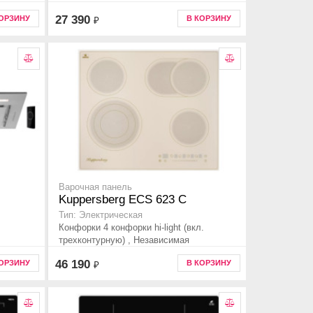
27 390
КОРЗИНУ
В КОРЗИНУ
₽
Варочная панель
Kuppersberg ECS 623 C
Тип: Электрическая
Конфорки 4 конфорки hi-light (вкл.
трехконтурную) , Независимая
46 190
КОРЗИНУ
В КОРЗИНУ
₽