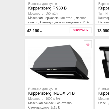
Вытяжка для кухни
Варочн
Kuppersberg F 930 B
Kuppe
Мощность: 850 м3/ч
Тип: И
Материал нержавеющая сталь, черное
Конфор
стекло, Светодиодное освещение 2х2 Вт
Незави
42 190
18 99
В КОРЗИНУ
₽
Вытяжка для кухни
Вытяжк
Kuppersberg INBOX 54 B
Kupp
Мощность: 1000 м3/ч
Мощнос
Материал закаленное стекло ,
Освеще
Светодиодное 1х13 Вт