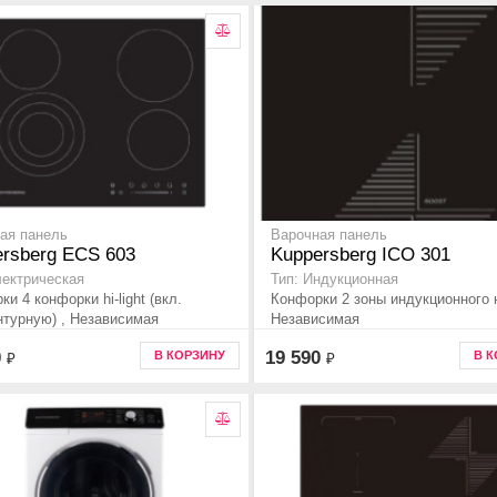
ая панель
Варочная панель
rsberg ECS 603
Kuppersberg ICO 301
лектрическая
Тип: Индукционная
и 4 конфорки hi-light (вкл.
Конфорки 2 зоны индукционного н
нтурную) , Независимая
Независимая
0
19 590
В КОРЗИНУ
В 
₽
₽