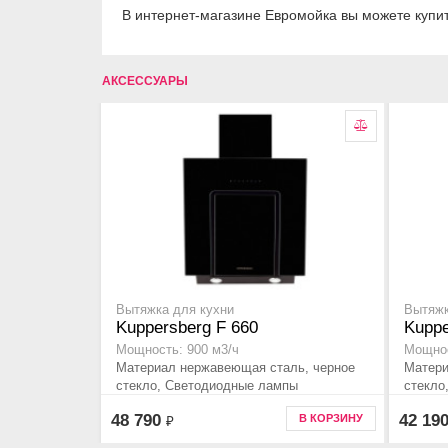
В интернет-магазине Евромойка вы можете купит
АКСЕССУАРЫ
Вытяжка для кухни
Вытяжк
Kuppersberg F 660
Kuppe
Мощность: 900 м3/ч
Мощнос
Материал нержавеющая сталь, черное
Матери
стекло, Светодиодные лампы
стекло
48 790
42 19
В КОРЗИНУ
₽