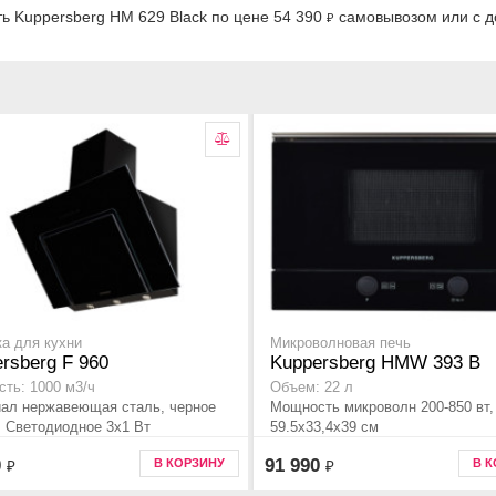
ь Kuppersberg HM 629 Black по цене 54 390
самовывозом или с д
₽
а для кухни
Микроволновая печь
rsberg F 960
Kuppersberg HMW 393 B
ть: 1000 м3/ч
Объем: 22 л
ал нержавеющая сталь, черное
Мощность микроволн 200-850 вт,
, Светодиодное 3х1 Вт
59.5x33,4x39 см
0
91 990
В КОРЗИНУ
В 
₽
₽