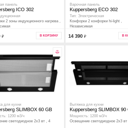
ая панель
Варочная панель
rsberg ICO 302
Kuppersberg ECO 302
ндукционная
Тип: Электрическая
ки 2 зоны индукционного нагрева ,
Конфорки 2 конфорки hi-light ,
симая
Независимая
0
14 390
В КОРЗИНУ
В 
₽
₽
а для кухни
Вытяжка для кухни
ersberg SLIMBOX 60 GB
Kuppersberg SLIMBOX 90
ть: 1200 м3/ч
Мощность: 1200 м3/ч
ние светодиодное 2х3 вт , 4
Освещение светодиодное 2х3 вт 