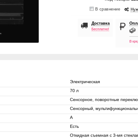
В сравнение
Нуж
Доставка
Опл
Бесплатно!
В кре
Электрическая
70 л
Сенсорное, поворотные переклю
Сенсорный, мультифункциональ
А
Есть
Откидная съемная с 3-мя стекл