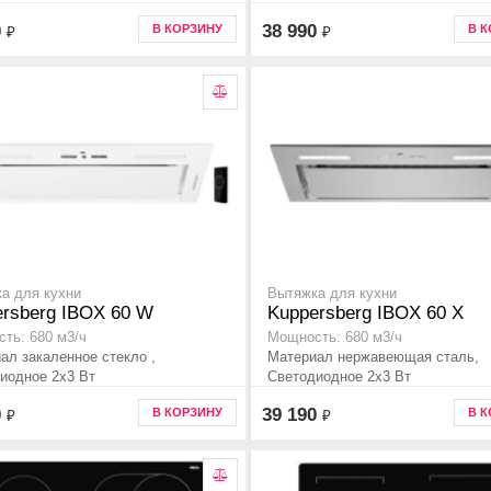
0
38 990
В КОРЗИНУ
В 
₽
₽
а для кухни
Вытяжка для кухни
rsberg IBOX 60 W
Kuppersberg IBOX 60 X
ть: 680 м3/ч
Мощность: 680 м3/ч
ал закаленное стекло ,
Материал нержавеющая сталь,
иодное 2х3 Вт
Светодиодное 2х3 Вт
0
39 190
В КОРЗИНУ
В 
₽
₽