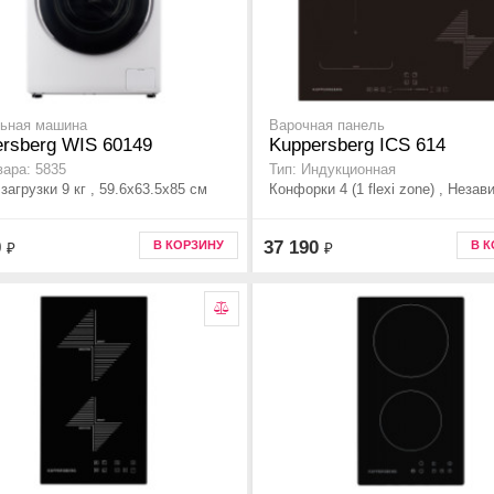
ьная машина
Варочная панель
rsberg WIS 60149
Kuppersberg ICS 614
вара: 5835
Тип: Индукционная
агрузки 9 кг , 59.6x63.5x85 см
Конфорки 4 (1 flexi zone) , Неза
0
37 190
В КОРЗИНУ
В 
₽
₽