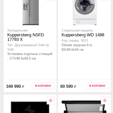
Холодильник
Стиральная машина
Kuppersberg NSFD
Kuppersberg WD 1488
17793 X
Код товара: 5913
Объём загрузки 8 кг,
Тип: Двухкамерный Side by
Side
82х59.6х54 см
Установка отдельно стоящий
, 177х90.6х69.5 см
349 990
80 590
В КОРЗИНУ
В КОРЗИНУ
₽
₽