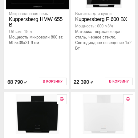
Микроволновая печь
Вытяжка для кухни
Kuppersberg HMW 655
Kuppersberg F 600 BX
B
Мощность: 600 м3/ч
Материал нержавеющая
Объем: 18 л
Мощность микроволн 800 вт,
сталь, черное стекло,
59.5x39x31.9 см
Светодиодное освещение 1x2
Вт
68 790
22 390
В КОРЗИНУ
В КОРЗИНУ
₽
₽