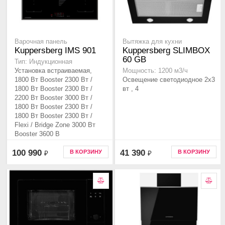
Варочная панель
Вытяжка для кухни
Kuppersberg IMS 901
Kuppersberg SLIMBOX
60 GB
Тип: Индукционная
Установка встраиваемая,
Мощность: 1200 м3/ч
1800 Вт Booster 2300 Вт /
Освещение светодиодное 2х3
1800 Вт Booster 2300 Вт /
вт , 4
2200 Вт Booster 3000 Вт /
1800 Вт Booster 2300 Вт /
1800 Вт Booster 2300 Вт /
Flexi / Bridge Zone 3000 Вт
Booster 3600 В
100 990
41 390
В КОРЗИНУ
В КОРЗИНУ
₽
₽