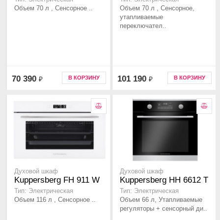
Объем 70 л , Сенсорное ..
Объем 70 л , Сенсорное,
утапливаемые
переключател..
70 390
101 190
В КОРЗИНУ
В КОРЗИНУ
₽
₽
Духовой шкаф
Духовой шкаф
Kuppersberg FH 911 W
Kuppersberg HH 6612 T
Тип: Электрическая
Тип: Электрическая
Объем 116 л , Сенсорное ..
Объем 66 л, Утапливаемые
регуляторы + сенсорный ди..