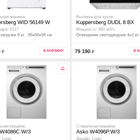
ьная машина
Вытяжка для кухни
ersberg WID 56149 W
Kuppersberg DUDL 8 BX
вара: 6117
Мощность: 850 м3/ч
загрузки 9 кг , 85x60x58 см
Освещение светодиодное 4х2 вт 
0
79 190
В КОРЗИНУ
В 
₽
₽
ьная машина
Стиральная машина
 W4086C.W/3
Asko W4096P.W/3
: Logic
Дизайн: Logic