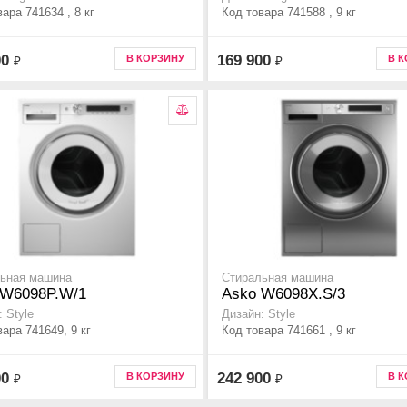
ара 741634 , 8 кг
Код товара 741588 , 9 кг
00
169 900
В КОРЗИНУ
В 
₽
₽
ьная машина
Стиральная машина
 W6098P.W/1
Asko W6098X.S/3
 Style
Дизайн: Style
ара 741649, 9 кг
Код товара 741661 , 9 кг
00
242 900
В КОРЗИНУ
В 
₽
₽