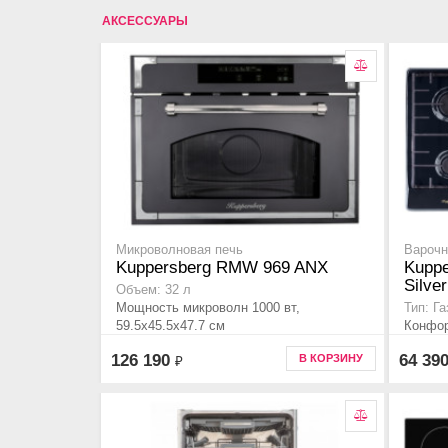
АКСЕССУАРЫ
Микроволновая печь
Варочн
Kuppersberg RMW 969 ANX
Kupp
Silver
Объем: 32 л
Мощность микроволн 1000 вт,
Тип: Г
59.5x45.5x47.7 см
Конфор
конфор
126 190
64 39
В КОРЗИНУ
₽
Незави