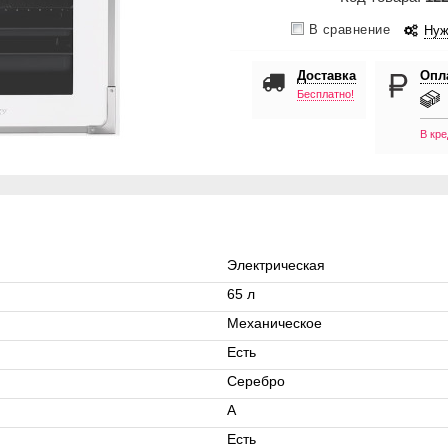
В сравнение
Нуж
Доставка
Опл
Бесплатно!
В кре
Электрическая
65 л
Механическое
Есть
Серебро
А
Есть