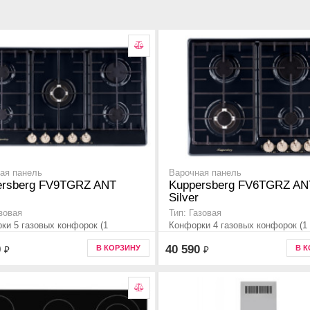
ая панель
Варочная панель
ersberg FV9TGRZ ANT
Kuppersberg FV6TGRZ AN
Silver
азовая
Тип: Газовая
ки 5 газовых конфорок (1
Конфорки 4 газовых конфорок (1
ка повышенной мощности),
конфорка повышенной мощности)
0
40 590
В КОРЗИНУ
В 
₽
₽
симая
Независимая