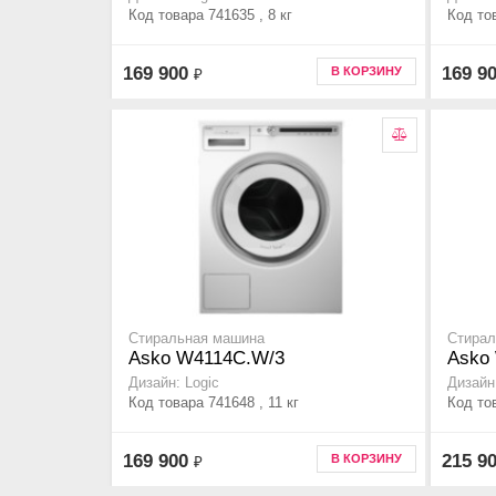
Код товара 741635 , 8 кг
Код тов
169 900
169 9
В КОРЗИНУ
₽
Стиральная машина
Стирал
Asko W4114C.W/3
Asko
Дизайн: Logic
Дизайн:
Код товара 741648 , 11 кг
Код тов
169 900
215 9
В КОРЗИНУ
₽