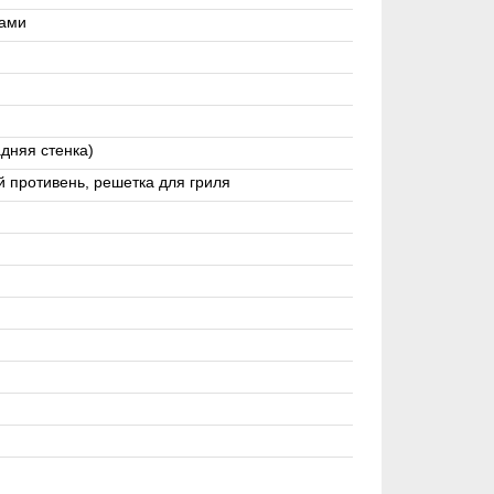
лами
адняя стенка)
й противень, решетка для гриля