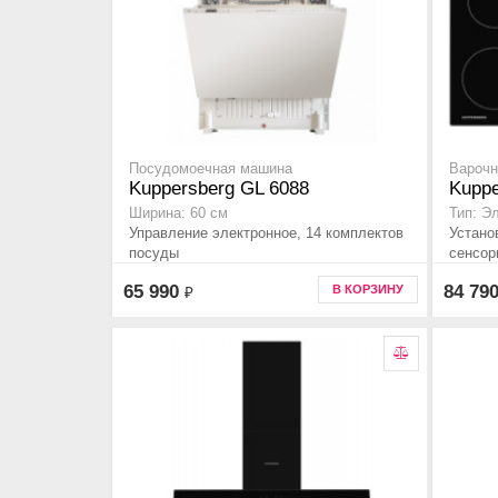
Посудомоечная машина
Варочн
Kuppersberg GL 6088
Kupp
Ширина: 60 см
Тип: Э
Управление электронное, 14 комплектов
Устано
посуды
сенсор
65 990
84 79
В КОРЗИНУ
₽