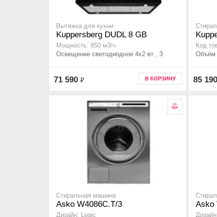
Вытяжка для кухни
Стирал
Kuppersberg DUDL 8 GB
Kupp
Мощность: 850 м3/ч
Код то
Освещение светодиодное 4х2 вт , 3
Объём 
71 590
85 19
В КОРЗИНУ
₽
Стиральная машина
Стирал
Asko W4086C.T/3
Asko
Дизайн: Logic
Дизайн