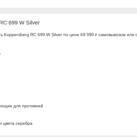
C 699 W Silver
ь Kuppersberg RC 699 W Silver по цене 69 990
самовывозом или с
₽
ф
яющие для противней
и цвета серебра