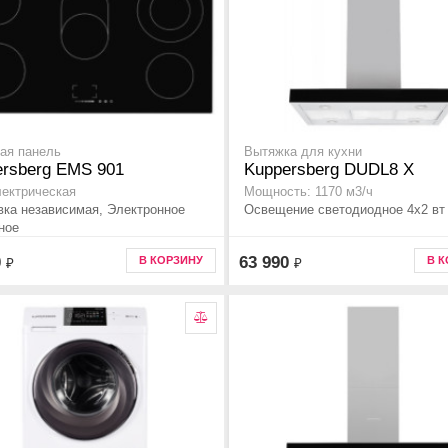
ая панель
Вытяжка для кухни
ersberg EMS 901
Kuppersberg DUDL8 X
лектрическая
Мощность: 1170 м3/ч
вка независимая, Электронное
Освещение светодиодное 4х2 вт 
ное
0
63 990
В КОРЗИНУ
В 
₽
₽