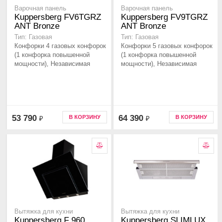
Варочная панель
Варочная панель
Kuppersberg FV6TGRZ
Kuppersberg FV9TGRZ
ANT Bronze
ANT Bronze
Тип: Газовая
Тип: Газовая
Конфорки 4 газовых конфорок
Конфорки 5 газовых конфорок
(1 конфорка повышенной
(1 конфорка повышенной
мощности), Независимая
мощности), Независимая
53 790
64 390
В КОРЗИНУ
В КОРЗИНУ
₽
₽
Вытяжка для кухни
Вытяжка для кухни
Kuppersberg F 960
Kuppersberg SLIMLUX