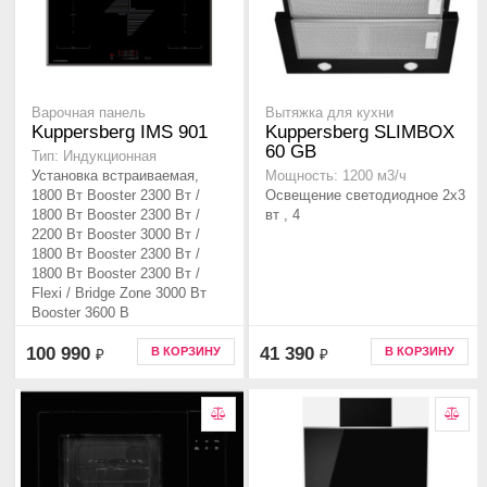
Варочная панель
Вытяжка для кухни
Kuppersberg IMS 901
Kuppersberg SLIMBOX
60 GB
Тип: Индукционная
Установка встраиваемая,
Мощность: 1200 м3/ч
1800 Вт Booster 2300 Вт /
Освещение светодиодное 2х3
1800 Вт Booster 2300 Вт /
вт , 4
2200 Вт Booster 3000 Вт /
1800 Вт Booster 2300 Вт /
1800 Вт Booster 2300 Вт /
Flexi / Bridge Zone 3000 Вт
Booster 3600 В
100 990
41 390
В КОРЗИНУ
В КОРЗИНУ
₽
₽