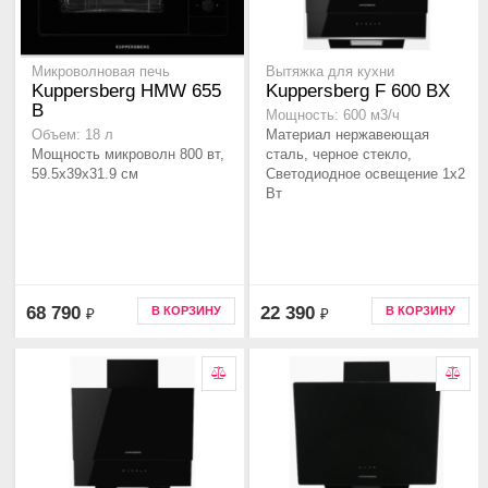
Микроволновая печь
Вытяжка для кухни
Kuppersberg HMW 655
Kuppersberg F 600 BX
B
Мощность: 600 м3/ч
Материал нержавеющая
Объем: 18 л
Мощность микроволн 800 вт,
сталь, черное стекло,
59.5x39x31.9 см
Светодиодное освещение 1x2
Вт
68 790
22 390
В КОРЗИНУ
В КОРЗИНУ
₽
₽