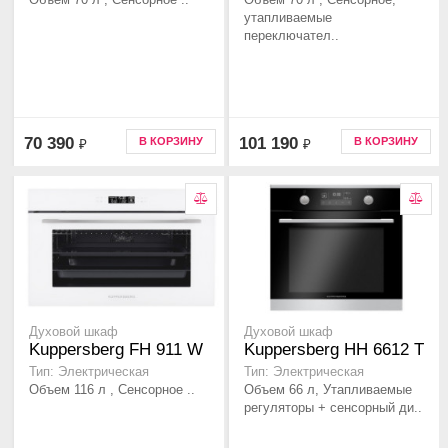
утапливаемые
переключател..
70 390
101 190
В КОРЗИНУ
В КОРЗИНУ
₽
₽
Духовой шкаф
Духовой шкаф
Kuppersberg FH 911 W
Kuppersberg HH 6612 T
Тип: Электрическая
Тип: Электрическая
Объем 116 л , Сенсорное ..
Объем 66 л, Утапливаемые
регуляторы + сенсорный ди..