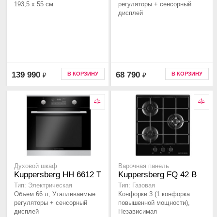
193,5 x 55 см
регуляторы + сенсорный
дисплей
139 990
68 790
В КОРЗИНУ
В КОРЗИНУ
₽
₽
Духовой шкаф
Варочная панель
Kuppersberg HH 6612 T
Kuppersberg FQ 42 B
Тип: Электрическая
Тип: Газовая
Объем 66 л, Утапливаемые
Конфорки 3 (1 конфорка
регуляторы + сенсорный
повышенной мощности),
дисплей
Независимая