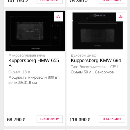
101 190
75 390
В КОРЗИНУ
В КОРЗИНУ
₽
₽
Микроволновая печь
Духовой шкаф
Kuppersberg HMW 655
Kuppersberg KMW 694
B
Тип: Электрическая + СВЧ
Объем 50 л , Сенсорное
Объем: 18 л
Мощность микроволн 800 вт,
59.5x39x31.9 см
68 790
116 390
В КОРЗИНУ
В КОРЗИНУ
₽
₽