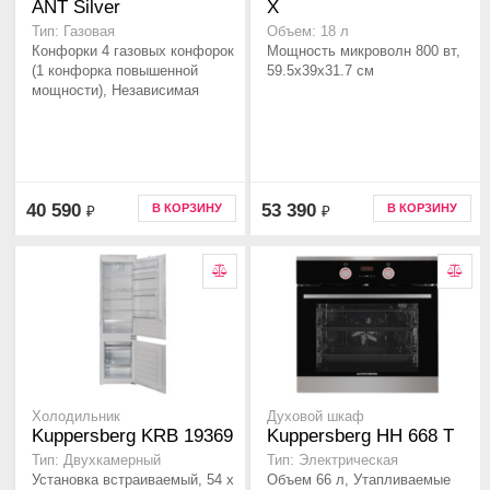
ANT Silver
X
Тип: Газовая
Объем: 18 л
Конфорки 4 газовых конфорок
Мощность микроволн 800 вт,
(1 конфорка повышенной
59.5x39x31.7 см
мощности), Независимая
40 590
53 390
В КОРЗИНУ
В КОРЗИНУ
₽
₽
Холодильник
Духовой шкаф
Kuppersberg KRB 19369
Kuppersberg HH 668 T
Тип: Двухкамерный
Тип: Электрическая
Установка встраиваемый, 54 x
Объем 66 л, Утапливаемые