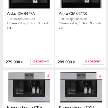
Asko CM8477A
Asko CM8477S
Тип: Встраиваемая
Тип: Встраиваемая
Объем 2,4 л, 45.6 x 59.7 x 47
Объем 2,4 л, 45.6 x 59.7 x 47
см..
см..
279 900
299 900
В КОРЗИНУ
В КОРЗИНУ
₽
₽
Kuppersbusch CKV
Kuppersbusch CKV