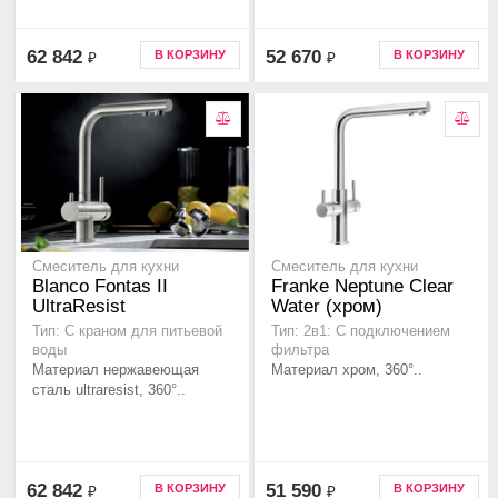
62 842
52 670
В КОРЗИНУ
В КОРЗИНУ
₽
₽
Смеситель для кухни
Смеситель для кухни
Blanco Fontas II
Franke Neptune Clear
UltraResist
Water (хром)
Тип: С краном для питьевой
Тип: 2в1: С подключением
воды
фильтра
Материал нержавеющая
Материал хром, 360°..
сталь ultraresist, 360°..
62 842
51 590
В КОРЗИНУ
В КОРЗИНУ
₽
₽