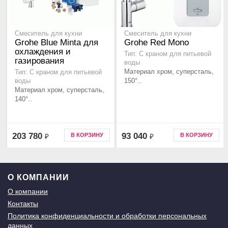
Смеситель для кухни
Смеситель для кухни
Grohe Blue Minta для
Grohe Red Mono
охлаждения и
Тип: С краном для питьевой
газирования
воды
Материал хром, суперсталь,
Тип: С краном для питьевой
150°..
воды
Материал хром, суперсталь,
140°..
203 780
93 040
В КОРЗИНУ
В КОРЗИНУ
₽
₽
О КОМПАНИИ
О компании
Контакты
Политика конфиденциальности и обработки персональных
данных