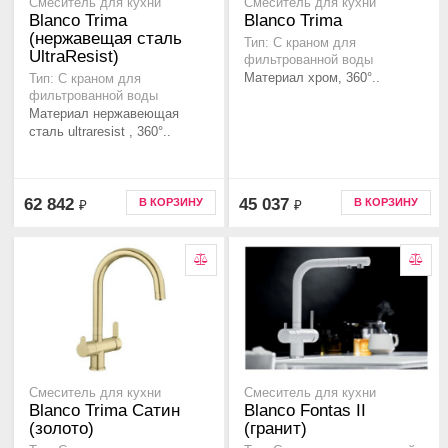
Смеситель для кухни
Смеситель для кухни
Blanco Trima
Blanco Trima
(нержавещая сталь
Тип: С краном для
UltraResist)
фильтрованной воды
Материал хром, 360°..
Тип: С краном для
фильтрованной воды
Материал нержавеющая
сталь ultraresist , 360°..
62 842
45 037
В КОРЗИНУ
В КОРЗИНУ
₽
₽
Смеситель для кухни
Смеситель для кухни
Blanco Trima Сатин
Blanco Fontas II
(золото)
(гранит)