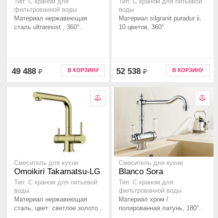
Тип: С краном для
Тип: С краном для питьевой
фильтрованной воды
воды
Материал нержавеющая
Материал silgranit puradur ii,
сталь ultraresist , 360°..
10 цветов, 360°..
49 488
52 538
В КОРЗИНУ
В КОРЗИНУ
₽
₽
Смеситель для кухни
Смеситель для кухни
Omoikiri Takamatsu-LG
Blanco Sora
Тип: С краном для питьевой
Тип: С краном для
воды
фильтрованной воды
Материал нержавеющая
Материал хром /
сталь, цвет: светлое золото ..
полированная латунь, 180°..