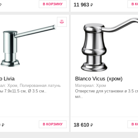
11 963
В КОРЗИНУ
В 
₽
₽
o Livia
Blanco Vicus (хром)
ал: Хром, Полированная латунь
Материал: Хром
ы 7.9x11.5 см, Ø 3.5 см..
Отверстие для установки ø 3.5 с
мл..
0
18 610
В КОРЗИНУ
В 
₽
₽