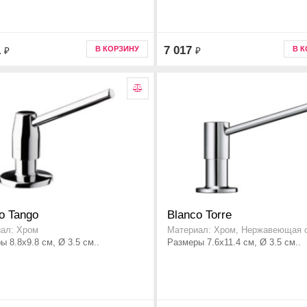
1
7 017
В КОРЗИНУ
В 
₽
₽
o Tango
Blanco Torre
ал: Хром
Материал: Хром, Нержавеющая 
ы 8.8x9.8 см, Ø 3.5 см..
Размеры 7.6x11.4 см, Ø 3.5 см..