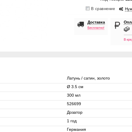
В сравнение
Нуж
Доставка
Опл
Бесплатно!
В кре
Латунь / сатин, золото
Ø 3.5 см
300 мл
526699
Дозатор
1 год
Германия