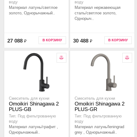
воду
воду
Материал латунь/светлое
Материал нержавеющая
золото, Однорычажный..
сталь/светлое золото,
Однорыч..
27 088
30 488
В КОРЗИНУ
В КОРЗИНУ
₽
₽
Смеситель для кухни
Смеситель для кухни
Omoikiri Shinagawa 2
Omoikiri Shinagawa 2
PLUS-GB
PLUS-GR
Тип: Под фильтрованную
Тип: Под фильтрованную
воду
воду
Материал латунь/графит ,
Материал латунь/leningrad
Однорычажный..
grey , Однорычажный..