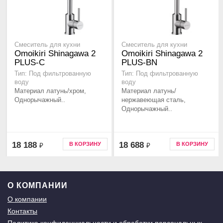
Смеситель для кухни
Смеситель для кухни
Omoikiri Shinagawa 2
Omoikiri Shinagawa 2
PLUS-C
PLUS-BN
Тип: Под фильтрованную
Тип: Под фильтрованную
воду
воду
Материал латунь/хром,
Материал латунь/
Однорычажный..
нержавеющая сталь,
Однорычажный..
18 188
18 688
В КОРЗИНУ
В КОРЗИНУ
₽
₽
О КОМПАНИИ
О компании
Контакты