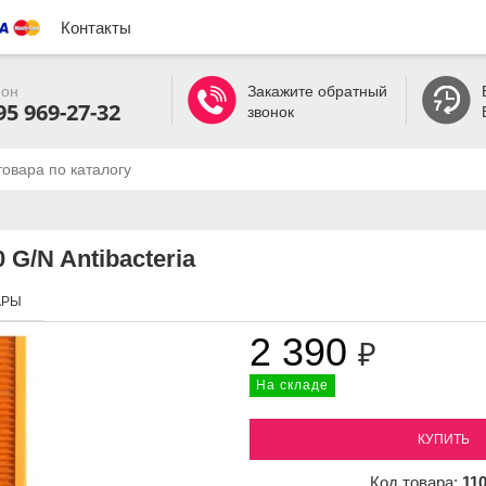
Контакты
он
Закажите обратный
95 969-27-32
звонок
 G/N Antibacteria
АРЫ
2 390
₽
На складе
КУПИТЬ
Код товара:
11