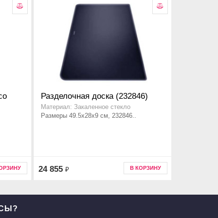
co
Разделочная доска (232846)
Материал: Закаленное стекло
Размеры 49.5x28x9 см, 232846..
24 855
КОРЗИНУ
В КОРЗИНУ
₽
ОСЫ?