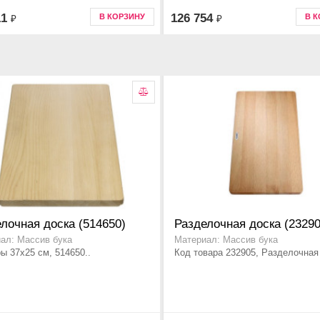
1 см
11
126 754
В КОРЗИНУ
В 
₽
₽
лочная доска (514650)
Разделочная доска (23290
ал: Массив бука
Материал: Массив бука
ы 37x25 см, 514650..
Код товара 232905, Разделочная 