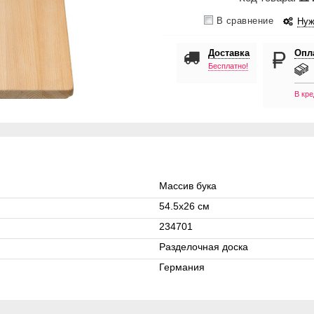
В сравнение
Нуж
Доставка
Опл
Бесплатно!
В кре
Массив бука
54.5x26 см
234701
Разделочная доска
Германия