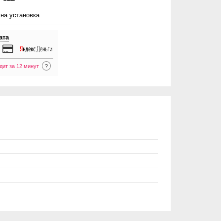
на установка
ата
дит за 12 минут
?