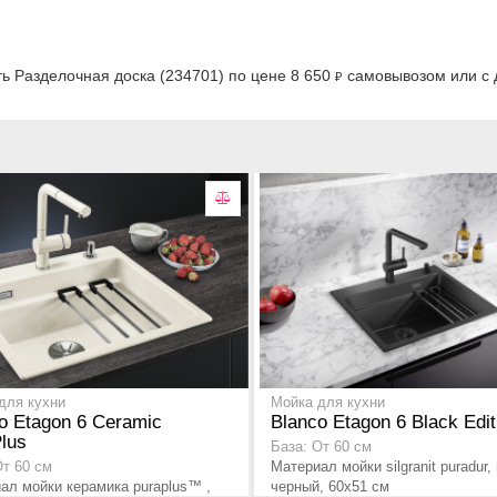
)
ь Разделочная доска (234701) по цене 8 650
самовывозом или с д
₽
для кухни
Мойка для кухни
o Etagon 6 Ceramic
Blanco Etagon 6 Black Edit
lus
База: От 60 см
Материал мойки silgranit puradur
От 60 см
ал мойки керамика puraplus™ ,
черный, 60x51 см