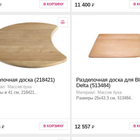
11 400
В КОРЗИНУ
В 
₽
₽
лочная доска (218421)
Разделочная доска для B
Delta (513484)
ал: Массив бука
ы ø 41 см, 218421..
Материал: Массив бука
Размеры 25x43.3 см, 513484..
5
12 557
В КОРЗИНУ
В 
₽
₽