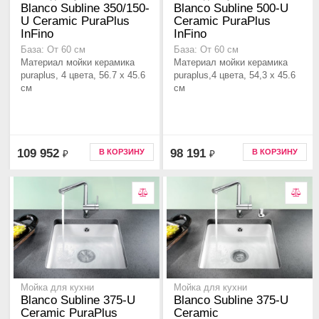
Blanco Subline 350/150-
Blanco Subline 500-U
U Ceramic PuraPlus
Ceramic PuraPlus
InFino
InFino
База: От 60 см
База: От 60 см
Материал мойки керамика
Материал мойки керамика
puraplus, 4 цвета, 56.7 x 45.6
puraplus,4 цвета, 54,3 x 45.6
см
см
109 952
98 191
В КОРЗИНУ
В КОРЗИНУ
₽
₽
Мойка для кухни
Мойка для кухни
Blanco Subline 375-U
Blanco Subline 375-U
Ceramic PuraPlus
Ceramic