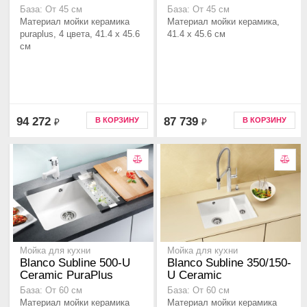
База: От 45 см
База: От 45 см
Материал мойки керамика
Материал мойки керамика,
puraplus, 4 цвета, 41.4 x 45.6
41.4 x 45.6 см
см
94 272
87 739
В КОРЗИНУ
В КОРЗИНУ
₽
₽
Мойка для кухни
Мойка для кухни
Blanco Subline 500-U
Blanco Subline 350/150-
Ceramic PuraPlus
U Ceramic
База: От 60 см
База: От 60 см
Материал мойки керамика
Материал мойки керамика