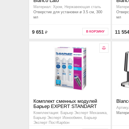
Blanco Lato
Blanc
Материал: Хром, Нержавеющая сталь
Матери
Отверстие для установки ø 3.5 см, 300
Отверс
мл
мл
9 651
11 55
В КОРЗИНУ
₽
Комплект сменных модулей
Blanc
Барьер EXPERT STANDART
Артику
Матери
Комплектация: Барьер Эксперт Механика,
Барьер Эксперт Ионообмен, Барьер
Эксперт ПостКарбон
Код товара p213p00