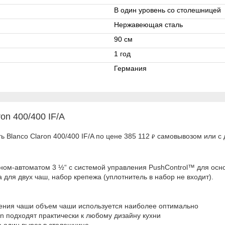
В один уровень со столешницей
Нержавеющая сталь
90 см
1 год
Германия
on 400/400 IF/A
 Blanco Claron 400/400 IF/A по цене 385 112
самовывозом или с д
₽
ном-автоматом 3 ½“ с системой управления PushControl™ для осно
для двух чаш, набор крепежа (уплотнитель в набор не входит).
ения чаши объем чаши используется наиболее оптимально
n подходят практически к любому дизайну кухни