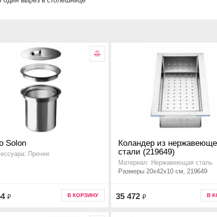
о один вырез в столешнице
o Solon
Коландер из нержавеющ
стали (219649)
сессуара: Прочее
Материал: Нержавеющая сталь
Размеры 20x42x10 см, 219649
64
35 472
В КОРЗИНУ
В 
₽
₽