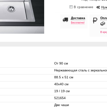
В сравнение
Нуж
Доставка
Опл
Бесплатно!
В кре
От 90 см
Нержавеющая сталь с зеркально
88.5 x 51 см
40х40 см
19 / 19 см
521654
Две чаши