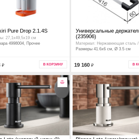
iri Pure Drop 2.1.4S
Универсальные держате
(235906)
ы: 27,1х49,5х19 см
вара 4998004, Прочее
Материал: Нержавеющая сталь /
Размеры 41.6x6 см, Ø 3.5 см
8
19 160
В КОРЗИНУ
В 
₽
₽