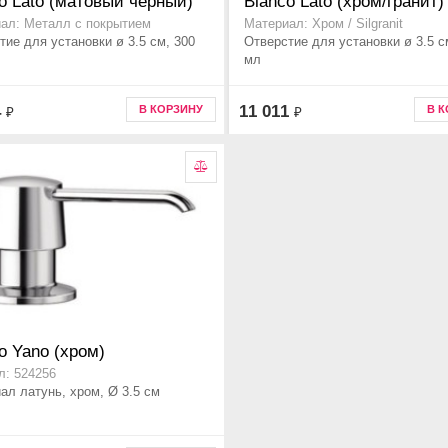
o Lato (матовый черный)
Blanco Lato (хром/гранит)
ал: Металл с покрытием
Материал: Хром / Silgranit
тие для установки ø 3.5 см, 300
Отверстие для установки ø 3.5 с
мл
4
11 011
В КОРЗИНУ
В 
₽
₽
o Yano (хром)
л: 524256
ал латунь, хром, Ø 3.5 см