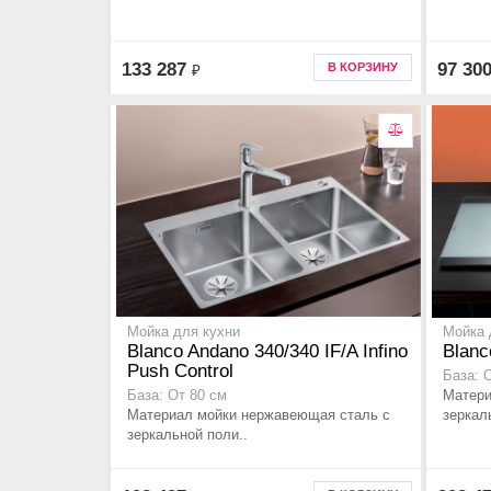
133 287
97 30
В КОРЗИНУ
₽
Мойка для кухни
Мойка 
Blanco Andano 340/340 IF/A Infino
Blanc
Push Control
База: 
Матери
База: От 80 см
Материал мойки нержавеющая сталь с
зеркал
зеркальной поли..