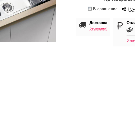
В сравнение
Нуж
Доставка
Опл
Бесплатно!
В кре