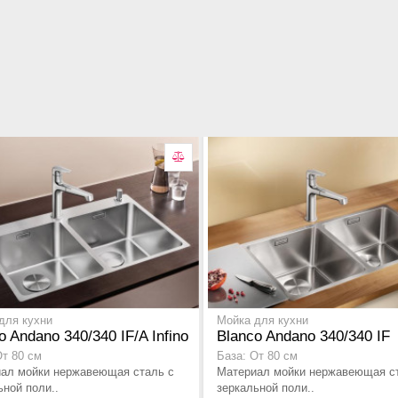
для кухни
Мойка для кухни
o Andano 340/340 IF/A Infino
Blanco Andano 340/340 IF
От 80 см
База: От 80 см
ал мойки нержавеющая сталь с
Материал мойки нержавеющая с
ьной поли..
зеркальной поли..