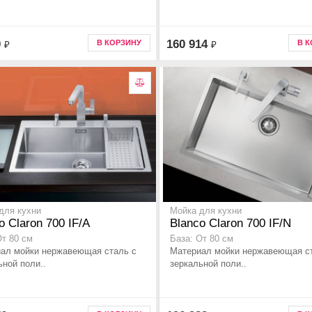
0
160 914
В КОРЗИНУ
В 
₽
₽
для кухни
Мойка для кухни
o Claron 700 IF/A
Blanco Claron 700 IF/N
От 80 см
База: От 80 см
ал мойки нержавеющая сталь с
Материал мойки нержавеющая с
ьной поли..
зеркальной поли..