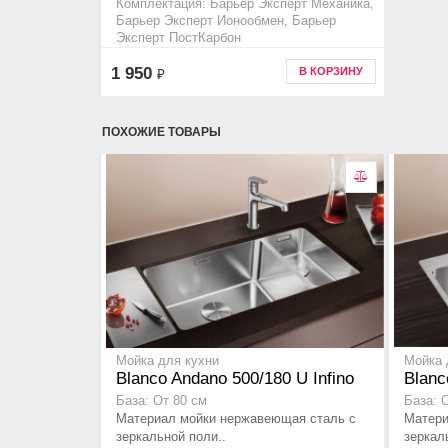
Комплектация: Барьер Эксперт Механика,
Барьер Эксперт Ионообмен, Барьер
Эксперт ПостКарбон
Код товара p213p00
1 950
В КОРЗИНУ
₽
ПОХОЖИЕ ТОВАРЫ
Мойка для кухни
Мойка 
Blanco Andano 500/180 U Infino
Blanc
База: От 80 см
База: 
Материал мойки нержавеющая сталь с
Матери
зеркальной поли..
зеркал