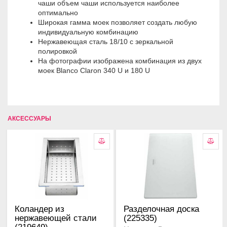
чаши объем чаши используется наиболее
оптимально
Широкая гамма моек позволяет создать любую
индивидуальную комбинацию
Hepжaвeющaя cтaль 18/10 c зepкaльнoй
пoлиpoвкoй
На фотографии изображена комбинация из двух
моек Blanco Claron 340 U и 180 U
АКСЕССУАРЫ
Коландер из
Разделочная доска
нержавеющей стали
(225335)