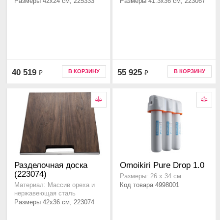
Размеры 42x24 см, 225333
Размеры 41.3x36 см, 223067
40 519
55 925
В КОРЗИНУ
В КОРЗИНУ
₽
₽
Разделочная доска
Omoikiri Pure Drop 1.0
(223074)
Размеры: 26 х 34 см
Код товара 4998001
Материал: Массив ореха и
нержавеющая сталь
Размеры 42x36 см, 223074