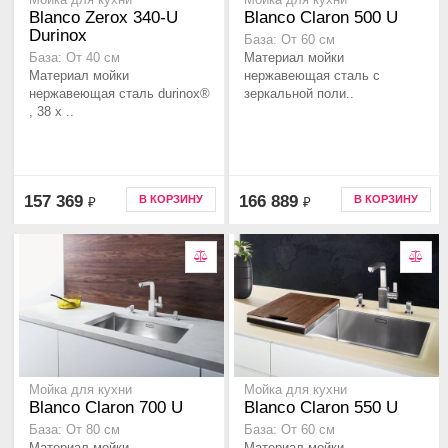
Мойка для кухни
Мойка для кухни
Blanco Zerox 340-U
Blanco Claron 500 U
Durinox
База: От 60 см
Материал мойки
База: От 40 см
Материал мойки
нержавеющая сталь с
нержавеющая сталь durinox®
зеркальной поли..
, 38 x ..
157 369
166 889
В КОРЗИНУ
В КОРЗИНУ
₽
₽
Мойка для кухни
Мойка для кухни
Blanco Claron 700 U
Blanco Claron 550 U
База: От 80 см
База: От 60 см
Материал мойки
Материал мойки