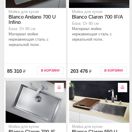
Мойка для кухни
Мойка для кухни
Blanco Andano 700 U
Blanco Claron 700 IF/A
Infino
База: От 80 см
Материал мойки
База: От 80 см
Материал мойки
нержавеющая сталь с
нержавеющая сталь с
зеркальной поли..
зеркальной поли..
85 310
203 476
В КОРЗИНУ
В КОРЗИНУ
₽
₽
Мойка для кухни
Мойка для кухни
Blanco Claron 700-IF
Blanco Claron 550 U