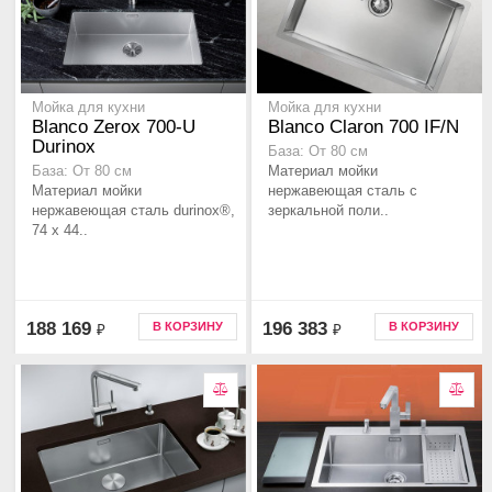
Мойка для кухни
Мойка для кухни
Blanco Zerox 700-U
Blanco Claron 700 IF/N
Durinox
База: От 80 см
Материал мойки
База: От 80 см
Материал мойки
нержавеющая сталь с
нержавеющая сталь durinox®,
зеркальной поли..
74 x 44..
188 169
196 383
В КОРЗИНУ
В КОРЗИНУ
₽
₽