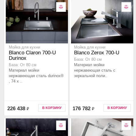
Мойка для кухни
Мойка для кухни
Blanco Claron 700-U
Blanco Zerox 700-U
Durinox
База: От 80 см
Материал мойки
База: От 80 см
Материал мойки
нержавеющая сталь с
нержавеющая сталь durinox®
зеркальной поли..
, 74 x ..
226 438
176 782
В КОРЗИНУ
В КОРЗИНУ
₽
₽