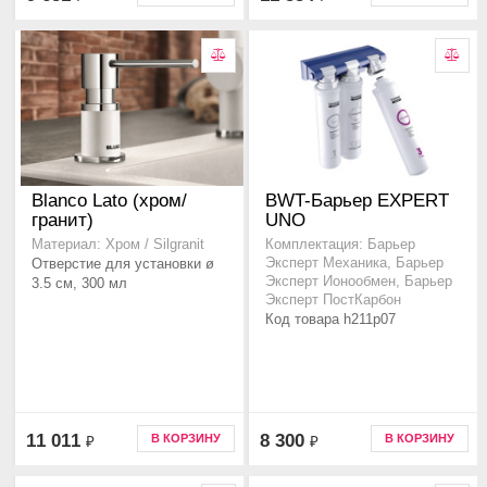
Blanco Lato (хром/
BWT-Барьер EXPERT
гранит)
UNO
Материал: Хром / Silgranit
Комплектация: Барьер
Отверстие для установки ø
Эксперт Механика, Барьер
Эксперт Ионообмен, Барьер
3.5 см, 300 мл
Эксперт ПостКарбон
Код товара h211p07
11 011
8 300
В КОРЗИНУ
В КОРЗИНУ
₽
₽