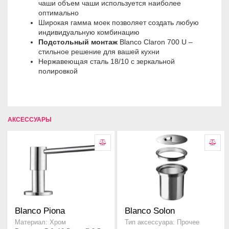
чаши объем чаши используется наиболее
оптимально
Широкая гамма моек позволяет создать любую
индивидуальную комбинацию
Подстольный монтаж
Blanco Claron 700 U –
стильное решение для вашей кухни
Hepжaвeющaя cтaль 18/10 c зepкaльнoй
пoлиpoвкoй
АКСЕССУАРЫ
Blanco Piona
Blanco Solon
Материал: Хром
Тип аксессуара: Прочее