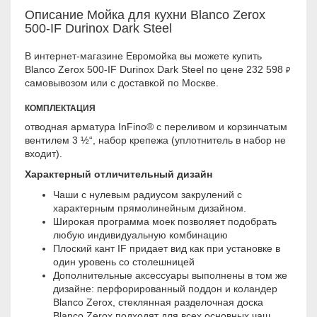
Описание Мойка для кухни Blanco Zerox
500-IF Durinox Dark Steel
В интернет-магазине Евромойка вы можете купить
Blanco Zerox 500-IF Durinox Dark Steel по цене 232 598
₽
самовывозом или с доставкой по Москве.
КОМПЛЕКТАЦИЯ
отводная арматура InFino® с переливом и корзинчатым
вентилем 3 ½“, набор крепежа (уплотнитель в набор не
входит).
Характерный отличительный дизайн
Чаши с нулевым радиусом закрулений с
характерным прямолинейным дизайном.
Широкая программа моек позволяет подобрать
любую индивидуальную комбинацию
Плоский кант IF придает вид как при установке в
один уровень со столешницей
Дополнительные аксессуары выполнены в том же
дизайне: перфорированный поддон и коландер
Blanco Zerox, стеклянная разделочная доска
Blanco Zerox подходят для всех основных чаш,