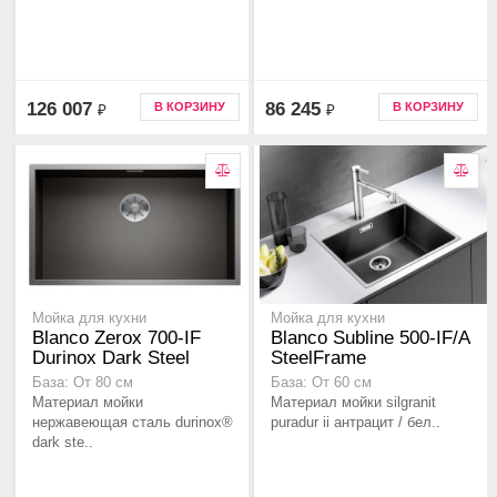
126 007
86 245
В КОРЗИНУ
В КОРЗИНУ
₽
₽
Мойка для кухни
Мойка для кухни
Blanco Zerox 700-IF
Blanco Subline 500-IF/A
Durinox Dark Steel
SteelFrame
База: От 80 см
База: От 60 см
Материал мойки
Материал мойки silgranit
нержавеющая сталь durinox®
puradur ii антрацит / бел..
dark ste..