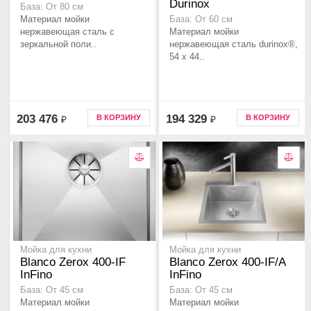
Durinox
База: От 80 см
Материал мойки
База: От 60 см
нержавеющая сталь с
Материал мойки
зеркальной поли..
нержавеющая сталь durinox®,
54 x 44..
203 476
194 329
В КОРЗИНУ
В КОРЗИНУ
₽
₽
Мойка для кухни
Мойка для кухни
Blanco Zerox 400-IF
Blanco Zerox 400-IF/A
InFino
InFino
База: От 45 см
База: От 45 см
Материал мойки
Материал мойки