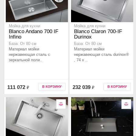
Мойка для кухни
Мойка для кухни
Blanco Andano 700 IF
Blanco Claron 700-IF
Infino
Durinox
База: От 80 см
База: От 80 см
Материал мойки
Материал мойки
нержавеющая сталь с
нержавеющая сталь durinox®
зеркальной поли..
, 74 x ..
111 072
232 039
В КОРЗИНУ
В КОРЗИНУ
₽
₽