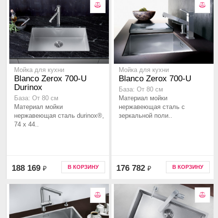
Мойка для кухни
Мойка для кухни
Blanco Zerox 700-U
Blanco Zerox 700-U
Durinox
База: От 80 см
Материал мойки
База: От 80 см
Материал мойки
нержавеющая сталь с
нержавеющая сталь durinox®,
зеркальной поли..
74 x 44..
188 169
176 782
В КОРЗИНУ
В КОРЗИНУ
₽
₽