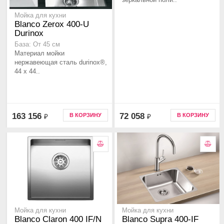
Мойка для кухни
Blanco Zerox 400-U
Durinox
База: От 45 см
Материал мойки
нержавеющая сталь durinox®,
44 x 44..
163 156
72 058
В КОРЗИНУ
В КОРЗИНУ
₽
₽
Мойка для кухни
Мойка для кухни
Blanco Claron 400 IF/N
Blanco Supra 400-IF