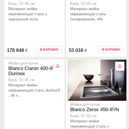
База: От 45 см
База: От 45 см
Материал мойки
Материал мойки
нержавеющая сталь с
нержавеющая сталь
зеркальной поли..
полированная, 44x..
178 648
53 016
В КОРЗИНУ
В КОРЗИНУ
₽
₽
Мойка для кухни
Blanco Claron 400-IF
Durinox
База: От 45 см
Материал мойки
нержавеющая сталь durinox®
, 44 x ..
Мойка для кухни
Blanco Zerox 450-IF/N
База: От 50 см
Материал мойки
нержавеющая сталь с