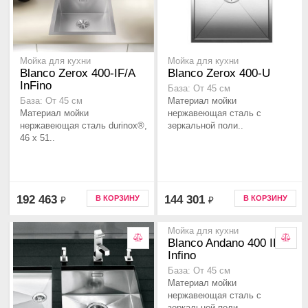
Мойка для кухни
Мойка для кухни
Blanco Zerox 400-IF/A
Blanco Zerox 400-U
InFino
База: От 45 см
Материал мойки
База: От 45 см
Материал мойки
нержавеющая сталь с
нержавеющая сталь durinox®,
зеркальной поли..
46 x 51..
192 463
144 301
В КОРЗИНУ
В КОРЗИНУ
₽
₽
Мойка для кухни
Blanco Andano 400 IF
Infino
База: От 45 см
Материал мойки
нержавеющая сталь с
зеркальной поли..