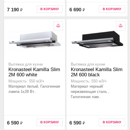
7 190
6 690
В КОРЗИНУ
В КОРЗИНУ
₽
₽
Вытяжка для кухни
Вытяжка для кухни
Kronasteel Kamilla Slim
Kronasteel Kamilla Slim
2M 600 white
2M 600 black
Мощность: 550 м3/ч
Мощность: 550 м3/ч
Материал белый, Галогенная
Материал черный/
лампа 1x28 Вт..
нержавеющая сталь ,
Галогенная лам..
6 590
6 590
В КОРЗИНУ
В КОРЗИНУ
₽
₽