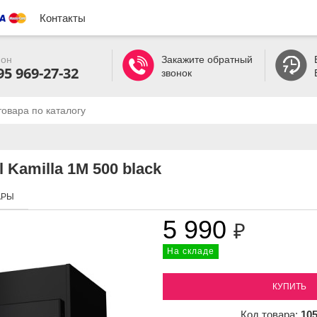
Контакты
он
Закажите обратный
95 969-27-32
звонок
 Kamilla 1M 500 black
АРЫ
5 990
₽
На складе
КУПИТЬ
Код товара:
10