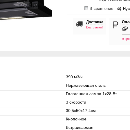
В сравнение
Нуж
Доставка
Опл
Бесплатно!
В кре
390 м3/ч
Нержавеющая сталь
Галогенная лампа 1x28 Вт
3 скорости
30,5х50х17,4см
Кнопочное
Встраиваемая