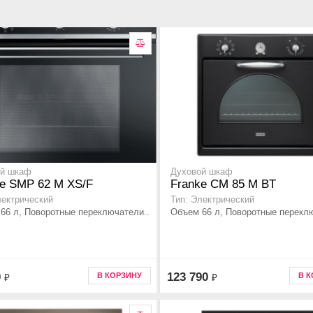
ой шкаф
Духовой шкаф
ke SMP 62 M XS/F
Franke CM 85 M BT
лектрический
Тип: Электрический
66 л, Поворотные переключатели..
Объем 66 л, Поворотные переклю
0
123 790
В КОРЗИНУ
В 
₽
₽