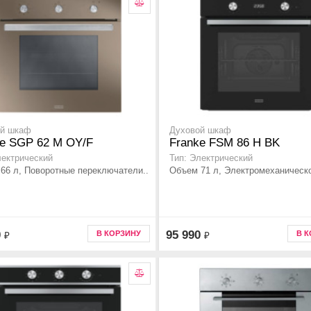
ой шкаф
Духовой шкаф
ke SGP 62 M OY/F
Franke FSM 86 Н BK
лектрический
Тип: Электрический
66 л, Поворотные переключатели..
Объем 71 л, Электромеханическо
0
95 990
В КОРЗИНУ
В 
₽
₽