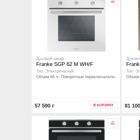
Духовой шкаф
Духов
Franke SGP 62 M WH/F
Fran
Тип: Электрический
Тип: Э
Объем 66 л, Поворотные переключатели..
Объем 
57 590
81 10
В КОРЗИНУ
₽