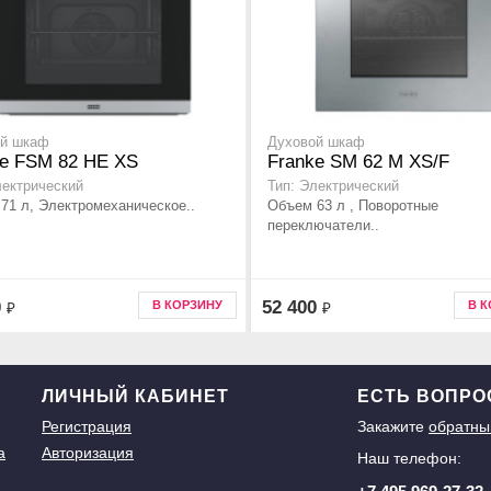
ой шкаф
Духовой шкаф
ke FSM 82 HE XS
Franke SM 62 M XS/F
лектрический
Тип: Электрический
71 л, Электромеханическое..
Объем 63 л , Поворотные
переключатели..
0
52 400
В КОРЗИНУ
В 
₽
₽
ЛИЧНЫЙ КАБИНЕТ
ЕСТЬ ВОПР
Регистрация
Закажите
обратны
а
Авторизация
Наш телефон: