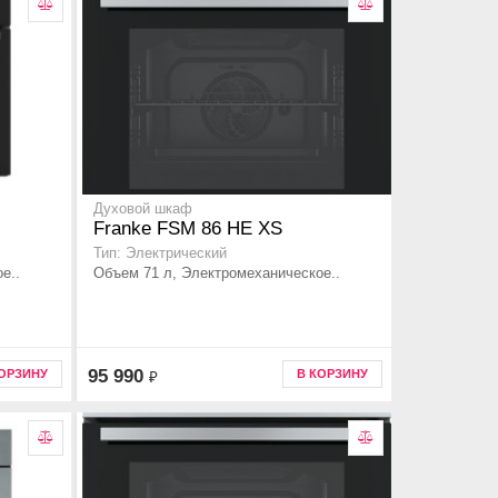
Духовой шкаф
Franke FSM 86 НE XS
Тип: Электрический
е..
Объем 71 л, Электромеханическое..
95 990
КОРЗИНУ
В КОРЗИНУ
₽