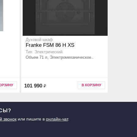
Духовой шкаф
Franke FSM 86 Н XS
Тип: Электрический
Объем 71 л, Электромеханическое..
101 990
КОРЗИНУ
В КОРЗИНУ
₽
ОСЫ?
й звонок
или пишите в
онлайн-чат
.