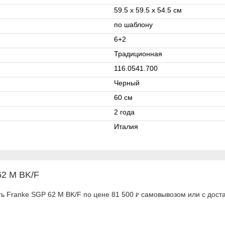
59.5 х 59.5 x 54.5 см
по шаблону
6+2
Традиционная
116.0541.700
Черный
60 см
2 года
Италия
62 M BK/F
ть Franke SGP 62 M BK/F по цене 81 500
самовывозом или с доста
₽