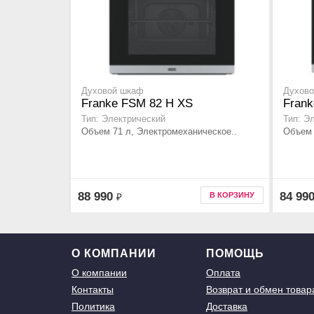
Духовой шкаф
Духов
Franke FSM 82 H XS
Fran
Тип: Электрический
Тип: Э
Объем 71 л, Электромеханическое..
Объем 
88 990
84 99
В КОРЗИНУ
₽
О КОМПАНИИ
ПОМОЩЬ
О компании
Оплата
Контакты
Возврат и обмен товар
Политика
Доставка