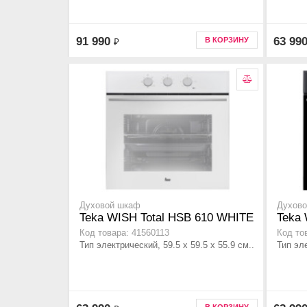
91 990
63 99
В КОРЗИНУ
₽
Духовой шкаф
Духов
Teka WISH Total HSB 610 WHITE
Teka 
Код товара: 41560113
Код то
Тип электрический, 59.5 х 59.5 x 55.9 см..
Тип эле