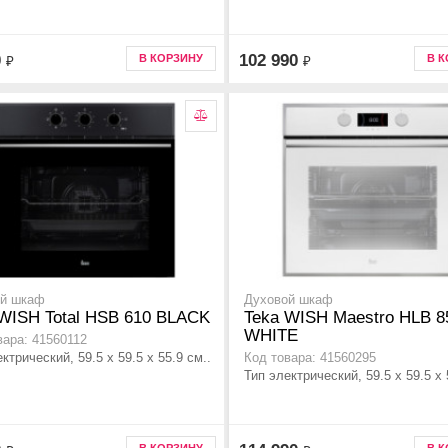
0
102 990
В КОРЗИНУ
В 
₽
₽
ой шкаф
Духовой шкаф
WISH Total HSB 610 BLACK
Teka WISH Maestro HLB 8
WHITE
вара: 41560112
ктрический, 59.5 х 59.5 x 55.9 см..
Код товара: 41560295
Тип электрический, 59.5 х 59.5 x 