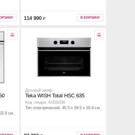
114 990
КОРЗИНУ
В КОРЗИНУ
₽
Духовой шкаф
50
Teka WISH Total HSC 635
Код товара: 41531030
Тип электрический, 45.5 х 59.5 x 55.9 см..
55.9 см..