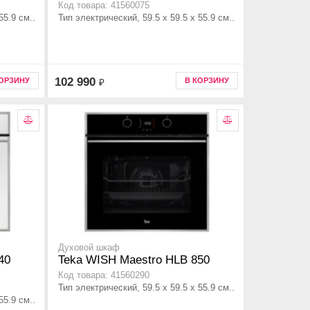
Код товара: 41560075
55.9 см..
Тип электрический, 59.5 х 59.5 x 55.9 см..
102 990
КОРЗИНУ
В КОРЗИНУ
₽
Духовой шкаф
40
Teka WISH Maestro HLB 850
Код товара: 41560290
Тип электрический, 59.5 х 59.5 x 55.9 см..
55.9 см..