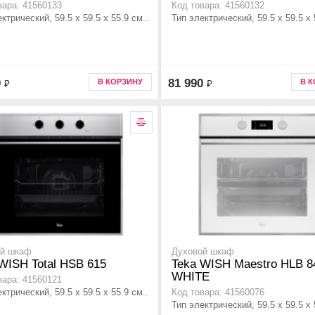
вара: 41560133
Код товара: 41560132
ктрический, 59.5 х 59.5 x 55.9 см..
Тип электрический, 59.5 х 59.5 x 
0
81 990
В КОРЗИНУ
В 
₽
₽
ой шкаф
Духовой шкаф
WISH Total HSB 615
Teka WISH Maestro HLB 8
WHITE
вара: 41560121
ктрический, 59.5 х 59.5 x 55.9 см..
Код товара: 41560076
Тип электрический, 59.5 х 59.5 x 