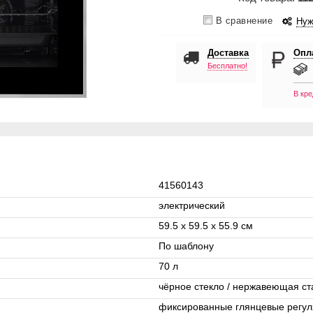
В сравнение
Нуж
Доставка
Опл
Бесплатно!
В кре
41560143
электрический
59.5 х 59.5 x 55.9 см
По шаблону
70 л
чёрное стекло / нержавеющая ст
фиксированные глянцевые регул