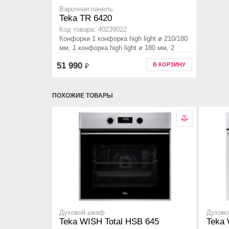
Варочная панель
Teka TR 6420
Код товара: 40239022
Конфорки 1 конфорка high light ø 210/180
мм, 1 конфорка high light ø 180 мм, 2
конфорки high light ø 145 мм,
51 990
В КОРЗИНУ
₽
стеклокерамика
ПОХОЖИЕ ТОВАРЫ
Духовой шкаф
Духов
Teka WISH Total HSB 645
Teka 