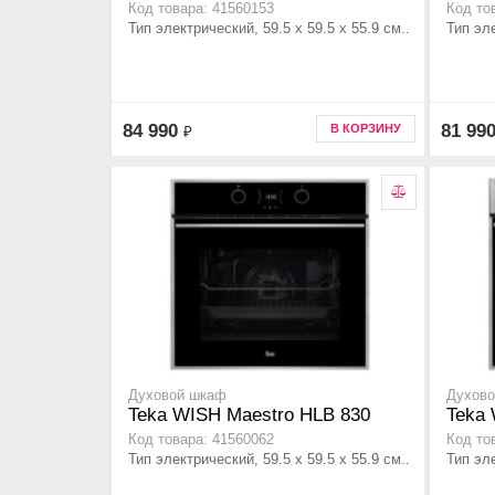
Код товара: 41560153
Код то
Тип электрический, 59.5 х 59.5 x 55.9 см..
Тип эле
84 990
81 99
В КОРЗИНУ
₽
Духовой шкаф
Духов
Teka WISH Maestro HLB 830
Teka 
Код товара: 41560062
Код то
Тип электрический, 59.5 х 59.5 x 55.9 см..
Тип эле