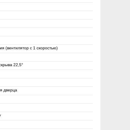
я (вентилятор с 1 скоростью)
скрыва 22,5°
я дверца
y