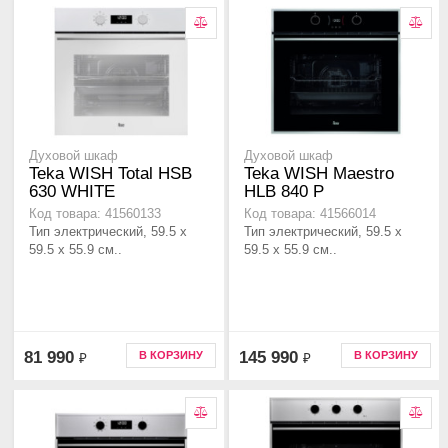
Духовой шкаф
Духовой шкаф
Teka WISH Total HSB
Teka WISH Maestro
630 WHITE
HLB 840 P
Код товара: 41560133
Код товара: 41566014
Тип электрический, 59.5 х
Тип электрический, 59.5 х
59.5 x 55.9 см..
59.5 x 55.9 см..
81 990
145 990
В КОРЗИНУ
В КОРЗИНУ
₽
₽