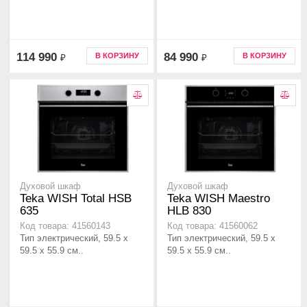
114 990
84 990
В КОРЗИНУ
В КОРЗИНУ
₽
₽
Духовой шкаф
Духовой шкаф
Teka WISH Total HSB
Teka WISH Maestro
635
HLB 830
Код товара: 41560143
Код товара: 41560062
Тип электрический, 59.5 х
Тип электрический, 59.5 х
59.5 x 55.9 см..
59.5 x 55.9 см..