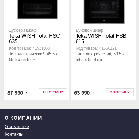
Духовой шкаф
Духовой шкаф
Teka WISH Total HSC
Teka WISH Total HSB
635
615
Код товара: 41531030
Код товара: 41560121
Тип электрический, 45.5 х
Тип электрический, 59.5 х
59.5 x 55.9 см..
59.5 x 55.9 см..
87 990
63 990
В КОРЗИНУ
В КОРЗИНУ
₽
₽
О КОМПАНИИ
О компании
Контакты