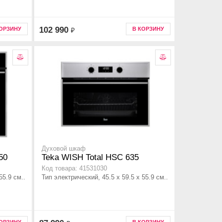
102 990
КОРЗИНУ
В КОРЗИНУ
₽
Духовой шкаф
50
Teka WISH Total HSC 635
Код товара: 41531030
55.9 см..
Тип электрический, 45.5 х 59.5 x 55.9 см..