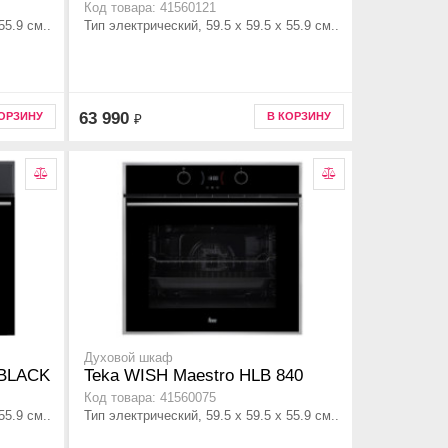
Код товара: 41560121
55.9 см..
Тип электрический, 59.5 х 59.5 x 55.9 см..
63 990
КОРЗИНУ
В КОРЗИНУ
₽
Духовой шкаф
 BLACK
Teka WISH Maestro HLB 840
Код товара: 41560075
55.9 см..
Тип электрический, 59.5 х 59.5 x 55.9 см..