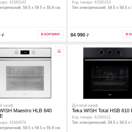
вара: 41560143
Код товара: 41560153
ктрический, 59.5 х 59.5 x 55.9 см..
Тип электрический, 59.5 х 59.5 x 
0
84 990
В КОРЗИНУ
В 
₽
₽
ой шкаф
Духовой шкаф
WISH Maestro HLB 840
Teka WISH Total HSB 610
E
Код товара: 41560112
Тип электрический, 59.5 х 59.5 x 
вара: 41560076
ктрический, 59.5 х 59.5 x 55.9 см..