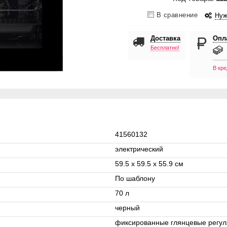
В сравнение
Нуж
Доставка
Опл
Бесплатно!
В кре
41560132
электрический
59.5 х 59.5 x 55.9 см
По шаблону
70 л
черный
фиксированные глянцевые регул