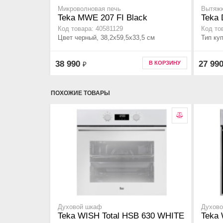
Микроволновая печь
Вытяжк
Teka MWE 207 FI Black
Teka
Код товара: 40581129
Код то
Цвет черный, 38,2х59,5х33,5 cм
Тип ку
38 990
27 99
В КОРЗИНУ
₽
ПОХОЖИЕ ТОВАРЫ
Духовой шкаф
Духов
Teka WISH Total HSB 630 WHITE
Teka 