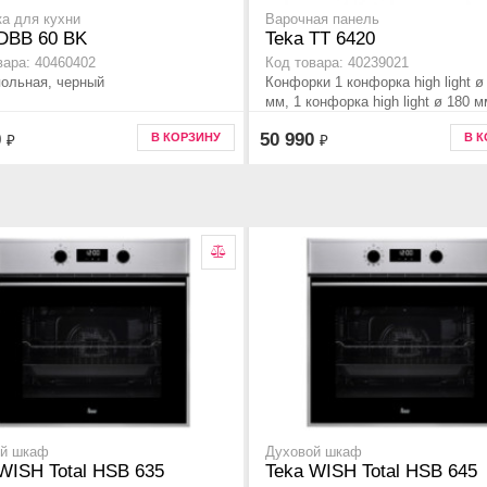
а для кухни
Варочная панель
 DBB 60 BK
Teka TT 6420
вара: 40460402
Код товара: 40239021
польная, черный
Конфорки 1 конфорка high light ø
мм, 1 конфорка high light ø 180 м
конфорки high light ø 145 мм,
0
50 990
В КОРЗИНУ
В 
₽
₽
стеклокерамика
ой шкаф
Духовой шкаф
WISH Total HSB 635
Teka WISH Total HSB 645