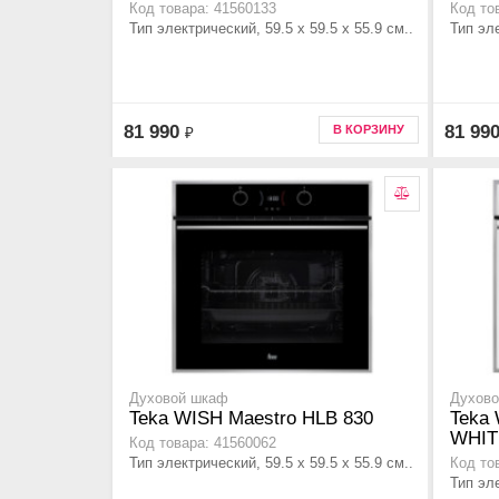
Код товара: 41560133
Код то
Тип электрический, 59.5 х 59.5 x 55.9 см..
Тип эле
81 990
81 99
В КОРЗИНУ
₽
Духовой шкаф
Духов
Teka WISH Maestro HLB 830
Teka 
WHIT
Код товара: 41560062
Тип электрический, 59.5 х 59.5 x 55.9 см..
Код то
Тип эле