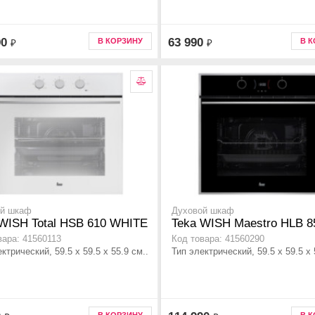
90
63 990
В КОРЗИНУ
В 
₽
₽
ой шкаф
Духовой шкаф
WISH Total HSB 610 WHITE
Teka WISH Maestro HLB 8
вара: 41560113
Код товара: 41560290
ктрический, 59.5 х 59.5 x 55.9 см..
Тип электрический, 59.5 х 59.5 x 