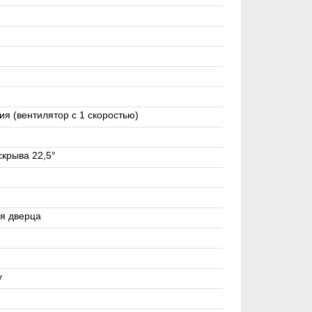
я (вентилятор с 1 скоростью)
скрыва 22,5°
я дверца
y