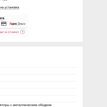
на установка
ата
дит за 12 минут
?
яторы с металлическим ободком