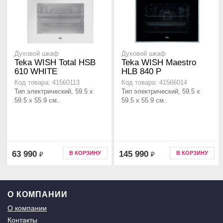
Духовой шкаф
Духовой шкаф
Teka WISH Total HSB
Teka WISH Maestro
610 WHITE
HLB 840 P
Код товара: 41560113
Код товара: 41566014
Тип электрический, 59.5 х
Тип электрический, 59.5 х
59.5 x 55.9 см..
59.5 x 55.9 см..
63 990
145 990
В КОРЗИНУ
В КОРЗИНУ
₽
₽
О КОМПАНИИ
О компании
Контакты