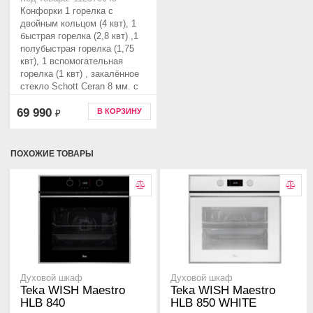
Конфорки 1 горелка с
двойным кольцом (4 квт), 1
быстрая горелка (2,8 квт) ,1
полубыстрая горелка (1,75
квт), 1 вспомогательная
горелка (1 квт) , закалённое
стекло Schott Ceran 8 мм. с
фацетом по переднему краю
69 990
В КОРЗИНУ
₽
ПОХОЖИЕ ТОВАРЫ
Духовой шкаф
Духовой шкаф
Teka WISH Maestro
Teka WISH Maestro
HLB 840
HLB 850 WHITE