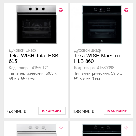
Духовой шкаф
Духовой шкаф
Teka WISH Total HSB
Teka WISH Maestro
615
HLB 860
Код товара: 41560121
Код товара: 41560098
Тип электрический, 59.5 х
Тип электрический, 59.5 х
59.5 x 55.9 см..
59.5 x 55.9 см..
63 990
138 990
В КОРЗИНУ
В КОРЗИНУ
₽
₽