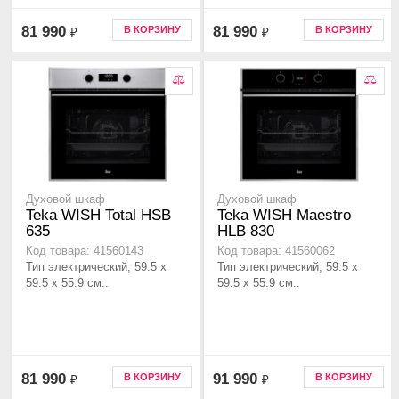
81 990
81 990
В КОРЗИНУ
В КОРЗИНУ
₽
₽
Духовой шкаф
Духовой шкаф
Teka WISH Total HSB
Teka WISH Maestro
635
HLB 830
Код товара: 41560143
Код товара: 41560062
Тип электрический, 59.5 х
Тип электрический, 59.5 х
59.5 x 55.9 см..
59.5 x 55.9 см..
81 990
91 990
В КОРЗИНУ
В КОРЗИНУ
₽
₽