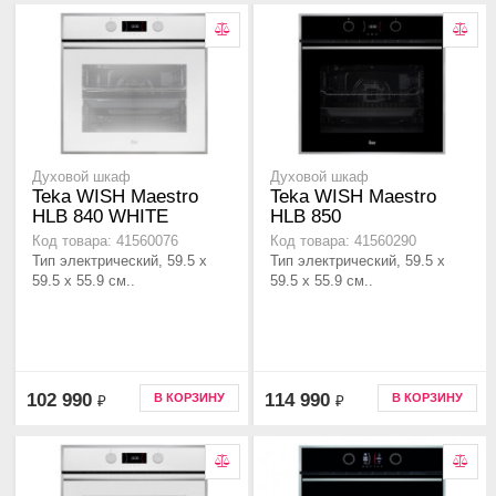
Духовой шкаф
Духовой шкаф
Teka WISH Maestro
Teka WISH Maestro
HLB 840 WHITE
HLB 850
Код товара: 41560076
Код товара: 41560290
Тип электрический, 59.5 х
Тип электрический, 59.5 х
59.5 x 55.9 см..
59.5 x 55.9 см..
102 990
114 990
В КОРЗИНУ
В КОРЗИНУ
₽
₽