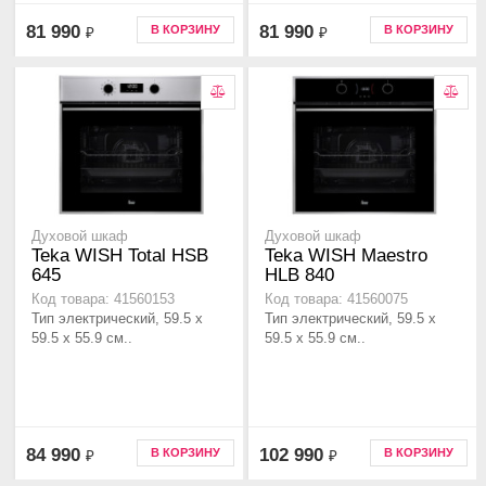
81 990
81 990
В КОРЗИНУ
В КОРЗИНУ
₽
₽
Духовой шкаф
Духовой шкаф
Teka WISH Total HSB
Teka WISH Maestro
645
HLB 840
Код товара: 41560153
Код товара: 41560075
Тип электрический, 59.5 х
Тип электрический, 59.5 х
59.5 x 55.9 см..
59.5 x 55.9 см..
84 990
102 990
В КОРЗИНУ
В КОРЗИНУ
₽
₽