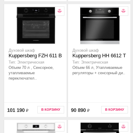
Духовой шкаф
Духовой шкаф
Kuppersberg FZH 611 B
Kuppersberg HH 6612 T
Тип: Электрическая
Тип: Электрическая
Объем 70 л , Сенсорное,
Объем 66 л, Утапливаемые
утапливаемые
регуляторы + сенсорный ди..
переключател..
101 190
90 890
В КОРЗИНУ
В КОРЗИНУ
₽
₽