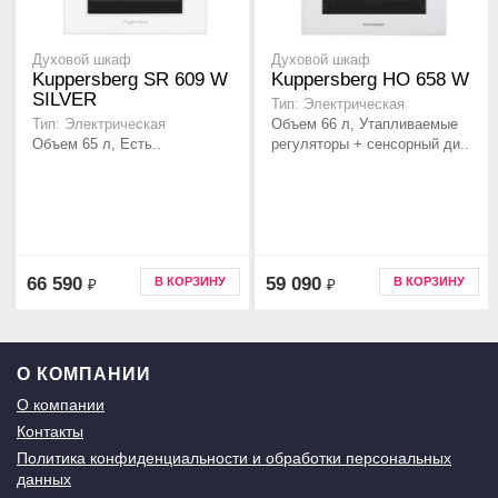
Духовой шкаф
Духовой шкаф
Kuppersberg SR 609 W
Kuppersberg HO 658 W
SILVER
Тип: Электрическая
Объем 66 л, Утапливаемые
Тип: Электрическая
Объем 65 л, Есть..
регуляторы + сенсорный ди..
66 590
59 090
В КОРЗИНУ
В КОРЗИНУ
₽
₽
О КОМПАНИИ
О компании
Контакты
Политика конфиденциальности и обработки персональных
данных