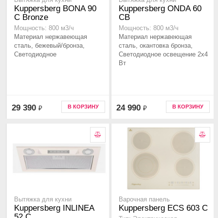
Вытяжка для кухни
Вытяжка для кухни
Kuppersberg BONA 90
Kuppersberg ONDA 60
C Bronze
CB
Мощность: 800 м3/ч
Мощность: 800 м3/ч
Материал нержавеющая
Материал нержавеющая
сталь, бежевый/бронза,
сталь, окантовка бронза,
Светодиодное
Светодиодное освещение 2х4
Вт
29 390
24 990
В КОРЗИНУ
В КОРЗИНУ
₽
₽
Вытяжка для кухни
Варочная панель
Kuppersberg INLINEA
Kuppersberg ECS 603 C
52 С