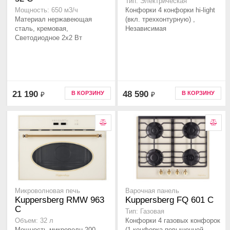
Тип: Электрическая
Конфорки 4 конфорки hi-light
Мощность: 650 м3/ч
Материал нержавеющая
(вкл. трехконтурную) ,
сталь, кремовая,
Независимая
Светодиодное 2х2 Вт
21 190
48 590
В КОРЗИНУ
В КОРЗИНУ
₽
₽
Микроволновая печь
Варочная панель
Kuppersberg RMW 963
Kuppersberg FQ 601 C
C
Тип: Газовая
Конфорки 4 газовых конфорок
Объем: 32 л
Мощность микроволн 200-
(1 конфорка повышенной