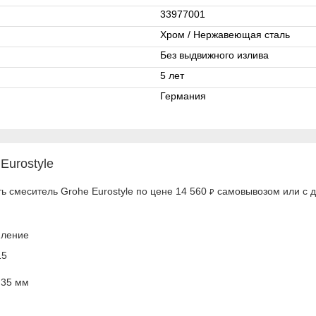
33977001
Хром / Нержавеющая сталь
Без выдвижного излива
5 лет
Германия
Eurostyle
ь смеситель Grohe Eurostyle по цене 14 560
самовывозом или с д
₽
пление
15
 35 мм