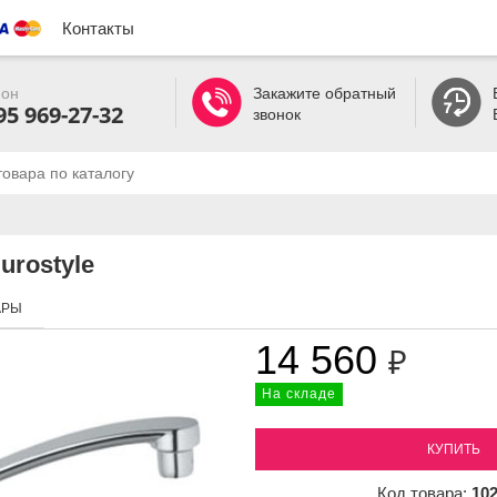
Контакты
он
Закажите обратный
95 969-27-32
звонок
urostyle
АРЫ
14 560
₽
На складе
КУПИТЬ
Код товара:
10