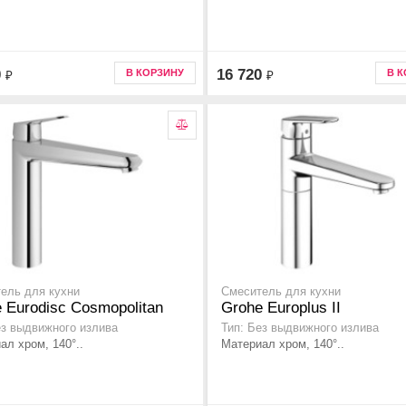
0
16 720
В КОРЗИНУ
В 
₽
₽
ель для кухни
Смеситель для кухни
 Eurodisc Cosmopolitan
Grohe Europlus II
ез выдвижного излива
Тип: Без выдвижного излива
ал хром, 140°..
Материал хром, 140°..