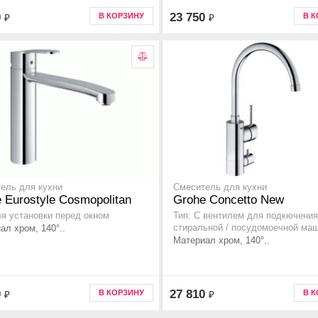
0
23 750
В КОРЗИНУ
В 
₽
₽
ель для кухни
Смеситель для кухни
 Eurostyle Cosmopolitan
Grohe Concetto New
ля установки перед окном
Тип: С вентилем для подкючения
ал хром, 140°..
стиральной / посудомоечной ма
Материал хром, 140°..
0
27 810
В КОРЗИНУ
В 
₽
₽