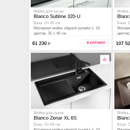
Мойка для кухни
Мойка 
Blanco Subline 320-U
Blanc
База: От 45 см
База: 
Материал мойки silgranit puradur ii, 10
Материа
цветов, 35 x 46 см
цветов,
61 230
107 5
В КОРЗИНУ
₽
Мойка для кухни
Мойка 
Blanco Zenar XL 6S
Blanc
База: От 60 см
База: 
Материал мойки silgranit puradur ii, 10
Материа