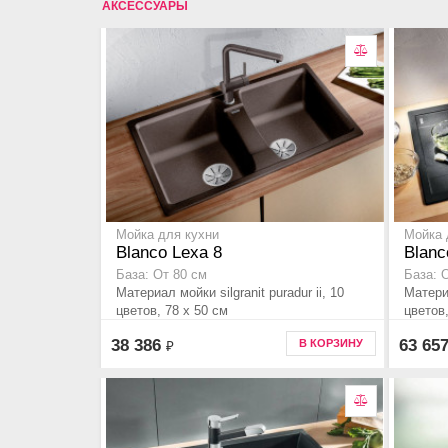
АКСЕССУАРЫ
Мойка для кухни
Мойка 
Blanco Lexa 8
Blanc
База: От 80 см
База: 
Материал мойки silgranit puradur ii, 10
Материа
цветов, 78 x 50 см
цветов,
38 386
63 65
В КОРЗИНУ
₽