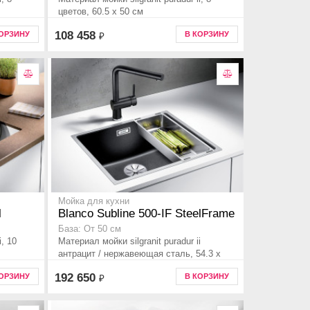
цветов, 60.5 x 50 см
108 458
КОРЗИНУ
В КОРЗИНУ
₽
Мойка для кухни
l
Blanco Subline 500-IF SteelFrame
База: От 50 см
i, 10
Материал мойки silgranit puradur ii
антрацит / нержавеющая сталь, 54.3 x
44.3 см
192 650
КОРЗИНУ
В КОРЗИНУ
₽