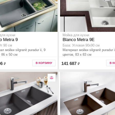
для кухни
Мойка для кухни
o Metra 9
Blanco Metra 9E
От 90 см
База: Угловая 90x90 см
л мойки silgranit puradur ii, 9
Материал мойки silgranit puradur i
 86 x 50 см
цветов, 83 x 83 см
06
141 687
В КОРЗИНУ
В 
₽
₽