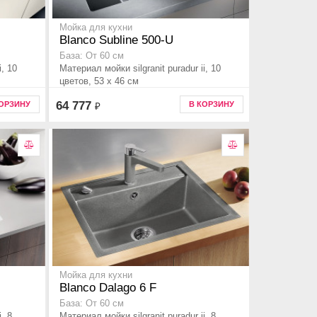
Мойка для кухни
Blanco Subline 500-U
База: От 60 см
i, 10
Материал мойки silgranit puradur ii, 10
цветов, 53 x 46 см
64 777
КОРЗИНУ
В КОРЗИНУ
₽
Мойка для кухни
Blanco Dalago 6 F
База: От 60 см
, 8
Материал мойки silgranit puradur ii, 8