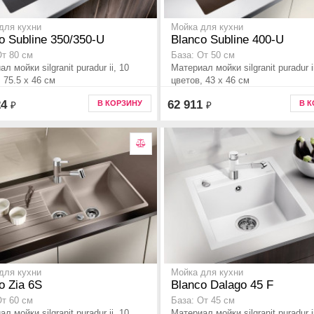
для кухни
Мойка для кухни
o Subline 350/350-U
Blanco Subline 400-U
От 80 см
База: От 50 см
л мойки silgranit puradur ii, 10
Материал мойки silgranit puradur i
 75.5 x 46 см
цветов, 43 x 46 см
24
62 911
В КОРЗИНУ
В 
₽
₽
для кухни
Мойка для кухни
o Zia 6S
Blanco Dalago 45 F
От 60 см
База: От 45 см
л мойки silgranit puradur ii, 10
Материал мойки silgranit puradur ii