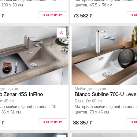
 100 x 50 см
цветов, 45.5 x 50 см
5
73 582
В КОРЗИНУ
В 
₽
₽
для кухни
Мойка для кухни
o Zenar 45S InFino
Blanco Subline 700-U Leve
От 45 см
База: От 80 см
л мойки silgranit puradur ii, 10
Материал мойки silgranit puradur i
 86 x 51 см
цветов, 73 x 46 см
0
88 857
В КОРЗИНУ
В 
₽
₽