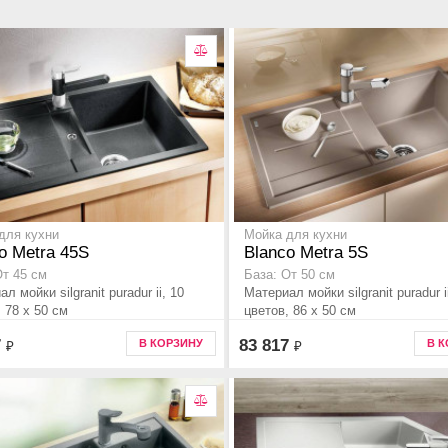
для кухни
Мойка для кухни
o Metra 45S
Blanco Metra 5S
От 45 см
База: От 50 см
л мойки silgranit puradur ii, 10
Материал мойки silgranit puradur i
 78 x 50 см
цветов, 86 x 50 см
7
83 817
В КОРЗИНУ
В 
₽
₽