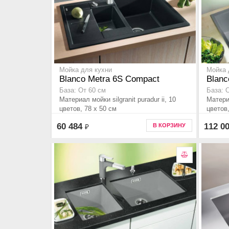
Мойка для кухни
Мойка 
Blanco Metra 6S Compact
Blanc
База: От 60 см
База: 
Материал мойки silgranit puradur ii, 10
Материа
цветов, 78 x 50 см
цветов,
60 484
112 0
В КОРЗИНУ
₽