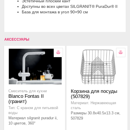
Эстетичный плоский кант
Доступны во всех цветах SILGRANIT® PuraDur® II
База для монтажа в угол 90×90 см
АКСЕССУАРЫ
Корзина для посуды
Смеситель для кухни
Blanco Fontas II
(507829)
(гранит)
Материал: Нержавеющая
Тип: С краном для питьевой
сталь
воды
Размеры 30.8x40.5x13.3 см,
Материал silgranit puradur ii,
507829
10 цветов, 360°