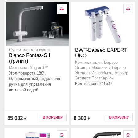
BWT-Барьер EXPERT
Смеситель для кухни
Blanco Fontas-S II
UNO
(гранит)
Комплектация: Барьер
Материал: Silgranit™
Эксперт Механика, Барьер
Угол поворота 180°,
Эксперт Ионообмен, Барьер
Эксперт ПостКарбон
Однорычажный, отдельная
Код товара h211p07
ручка для управления
питьевой водой
85 082
8 300
В КОРЗИНУ
В КОРЗИНУ
₽
₽