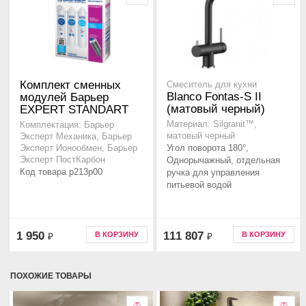
Комплект сменных
Смеситель для кухни
Blanco Fontas-S II
модулей Барьер
(матовый черный)
EXPERT STANDART
Материал: Silgranit™,
Комплектация: Барьер
матовый черный
Эксперт Механика, Барьер
Угол поворота 180°,
Эксперт Ионообмен, Барьер
Эксперт ПостКарбон
Однорычажный, отдельная
Код товара p213p00
ручка для управления
питьевой водой
1 950
111 807
В КОРЗИНУ
В КОРЗИНУ
₽
₽
ПОХОЖИЕ ТОВАРЫ