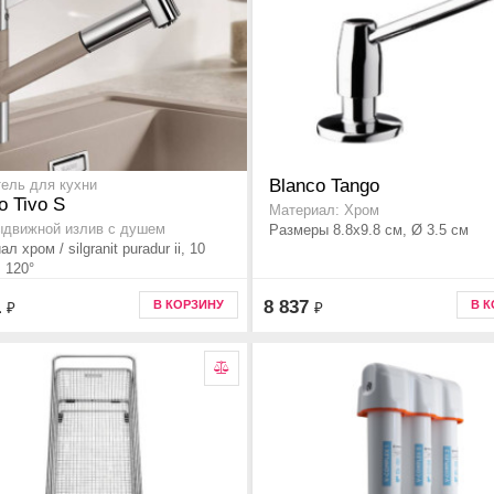
Blanco Tango
ель для кухни
o Tivo S
Материал: Хром
ыдвижной излив с душем
Размеры 8.8x9.8 см, Ø 3.5 см
л хром / silgranit puradur ii, 10
 120°
1
8 837
В КОРЗИНУ
В 
₽
₽