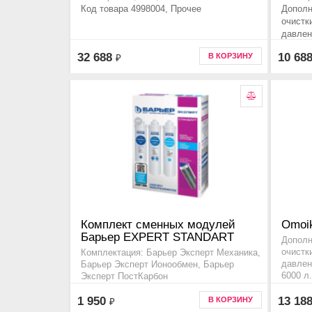
Код товара 4998004, Прочее
Дополн
очистк
давлен
32 688
10 68
В КОРЗИНУ
₽
Комплект сменных модулей
Omoik
Барьер EXPERT STANDART
Дополн
очистк
Комплектация: Барьер Эксперт Механика,
давлен
Барьер Эксперт Ионообмен, Барьер
6000 л
Эксперт ПостКарбон
Код то
Код товара p213p00
1 950
13 18
В КОРЗИНУ
₽