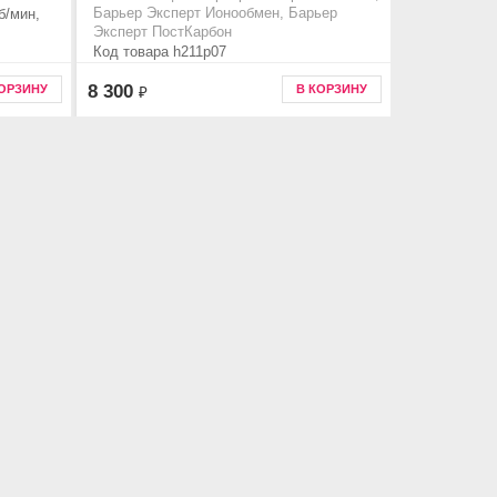
б/мин,
Барьер Эксперт Ионообмен, Барьер
Эксперт ПостКарбон
Код товара h211p07
8 300
КОРЗИНУ
В КОРЗИНУ
₽