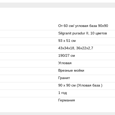
От 60 см/ угловая база 90x90
Silgranit puradur II, 10 цветов
93 x 51 см
43x34x18, 36x22x2,7
190/27 см
Угловая
Врезные мойки
Гранит
90 x 90 см (Угловая база )
1 год
Германия