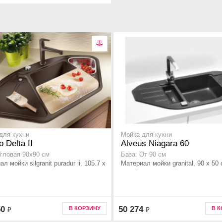
для кухни
Мойка для кухни
 Delta II
Alveus Niagara 60
Угловая 90x90 см
База: От 90 см
л мойки silgranit puradur ii, 105.7 x
Материал мойки granital, 90 x 50 
50
50 274
В КОРЗИНУ
В 
₽
₽