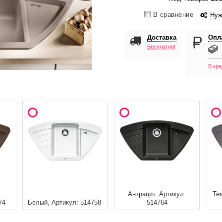
В сравнение
Нуж
Доставка
Опл
Бесплатно!
В кре
Антрацит, Артикул:
Те
74
Белый, Артикул: 514758
514764