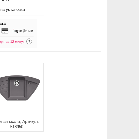
на установка
ата
дит за 12 минут
?
мная скала, Артикул:
518950