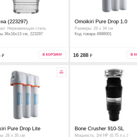
на (223297)
Omoikiri Pure Drop 1.0
ал: Нержавеющая сталь
Размеры: 26 х 34 см
ы 36x16x13 см, 223297
Код товара 4998001
4
16 288
В КОРЗИНУ
В 
₽
₽
iri Pure Drop Lite
Bone Crusher 910-SL
ы: 26 x 35 см
Мощность: 3/4 HP (0,75 л.с.)