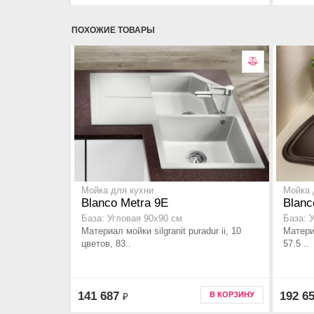
ПОХОЖИЕ ТОВАРЫ
Мойка для кухни
Мойка 
Blanco Metra 9E
Blanco
База: Угловая 90x90 см
База: 
Материал мойки silgranit puradur ii, 10
Материа
цветов, 83..
57.5 ..
141 687
192 6
В КОРЗИНУ
₽